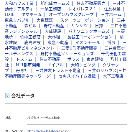
大和ハウス工業
旭化成ホームズ
住友不動産販売
三井不
動産リアルティ
一条工務店
レオパレス２１
住友林業
LIXIL
タマホーム
オープンハウスグループ
三井ホーム
東急リバブル
大東建託
スターツコーポレーション
三井
不動産
森ビル
野村不動産
サンゲツ
日揮
三井不動
産レジデンシャル
大成建設
パナソニックホームズ
三菱
地所
竹中工務店
大林組
長谷工コーポレーション
清
水建設
鹿島建設
東急不動産
イオンモール
博展
三
井不動産ビルマネジメント
三菱UFJ不動産販売
三井倉庫ホ
ールディングス
野村不動産ソリューションズ
千代田化工建
設
トステム
住友不動産
ポラス
東京建物
乃村工藝
社
NTT都市開発
エイブル
大和リビング
クリナッ
プ
丹青社
三井住友トラスト不動産
三井のリハウス[三井
不動産販売ネットワーク]
セキスイハイム近畿
木下工務店
会社データ
社名
株式会社リーガル不動産
ホームページ
https://www.legal-corp.co.jp/