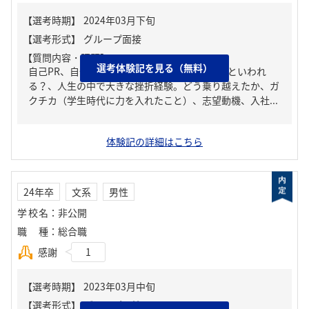
【質問内容・課題】
選考体験記を見る（無料）
自己PR、自分の強み/弱み、周りからどんな人といわれ
る？、人生の中で大きな挫折経験。どう乗り越えたか、ガ
クチカ（学生時代に力を入れたこと）、志望動機、入社...
体験記の詳細はこちら
24年卒
文系
男性
学校名
：
非公開
職種
：
総合職
感謝
1