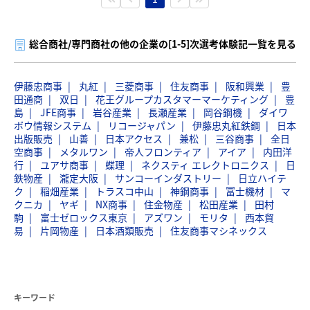
総合商社/専門商社の他の企業の[1-5]次選考体験記一覧を見る
伊藤忠商事
丸紅
三菱商事
住友商事
阪和興業
豊
田通商
双日
花王グループカスタマーマーケティング
豊
島
JFE商事
岩谷産業
長瀬産業
岡谷鋼機
ダイワ
ボウ情報システム
リコージャパン
伊藤忠丸紅鉄鋼
日本
出版販売
山善
日本アクセス
兼松
三谷商事
全日
空商事
メタルワン
帝人フロンティア
アイア
内田洋
行
ユアサ商事
蝶理
ネクスティ エレクトロニクス
日
鉄物産
瀧定大阪
サンコーインダストリー
日立ハイテ
ク
稲畑産業
トラスコ中山
神鋼商事
冨士機材
マ
クニカ
ヤギ
NX商事
住金物産
松田産業
田村
駒
富士ゼロックス東京
アズワン
モリタ
西本貿
易
片岡物産
日本酒類販売
住友商事マシネックス
キーワード