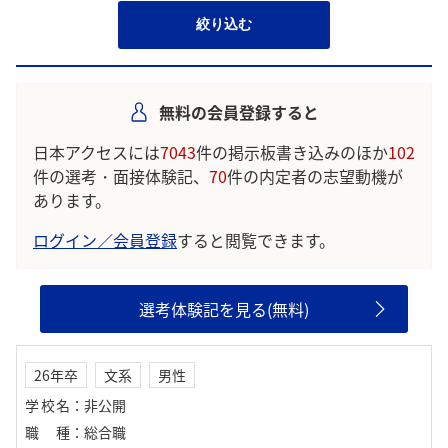
絞り込む
無料の会員登録すると
日本アクセスには
7043
件の掲示板書き込みのほか
102
件の選考・面接体験記、
70
件の内定者の志望動機が
あります。
ログイン／会員登録
すると閲覧できます。
選考体験記を見る(無料)
26年卒
文系
男性
学校名
：
非公開
職種
：
総合職