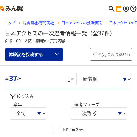
トップ
総合商社/専門商社
日本アクセスの就活情報
日本アクセスの
日本アクセスの一次選考情報一覧（全37件）
面接・GD・人数・雰囲気・質問内容
お気に入り
(
8324
)
体験記を投稿する
37
全
件
絞り込み
卒年
選考フェーズ
内定者のみ