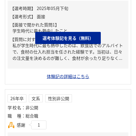
【面接で聞かれた質問1】
学生時代に最も熱中したこと
選考体験記を見る（無料）
【質問に対する回答1】
私が学生時代に最も熱中したのは、飲食店でのアルバイト
で、食材の仕入れ担当を任された経験です。当初は、日々
の注文量を決めるのが難しく、食材が余ったり足りなく...
体験記の詳細はこちら
26年卒
文系
性別非公開
学校名
：
非公開
職種
：
総合職
感謝
1