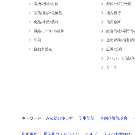
電機/機械/材料
都銀/信託/外銀
医薬/化学/化粧品
地方銀行
食品/水産/農林
信用金庫
繊維/アパレル服飾
総合商社/専門商
印刷
生命保険/損害保
自動車販売
証券/投資
クレジット信販
リース
キーワード
みん就の使い方
学生認証
合同企業説明会
利用規約
掲示板ガイドライン
ヘルプ
法人のお客様はこ