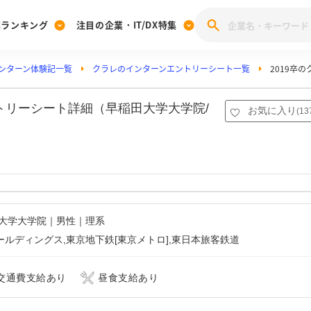
業ランキング
注目の企業・IT/DX特集
ンターン体験記一覧
クラレのインターンエントリーシート一覧
2019卒
注目の企業特集
みんなのIT業界新卒就職人気企業ランキング
みんな
[27卒] 本選考体験記投稿キャンペーン
28卒 注目企業特集
27卒 注目企業特集
みんなのDX企業就職ブランド調査
トリーシート詳細（早稲田大学大学院/
お気に入り
(
13
注目のIT・DX企業特集
28卒 IT・DX企業特集
27卒 IT・DX企業特集
28卒
みんなのIT業界新卒就職人気企業ランキング
みんな
企業研究
田大学大学院｜男性｜理系
ルディングス,東京地下鉄[東京メトロ],東日本旅客鉄道
交通費支給あり
昼食支給あり