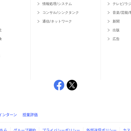
情報処理/システム
テレビ/ラ
コンサル/シンクタンク
音楽/芸能/
通信/ネットワーク
新聞
社
出版
険
広告
等
インターン
授業評価
ちら
グループ規約
プライバシーポリシー
外部送信ポリシー
カス