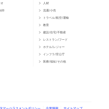
ジオ
人材
制作
流通/小売
トラベル/航空/運輸
教育
建設/住宅/不動産
レストラン/フード
ホテル/レジャー
インフラ/官公庁
医療/福祉/その他
タマーハラスメントポリシー
企業情報
サイトマップ