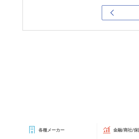
各種メーカー
金融/商社/保