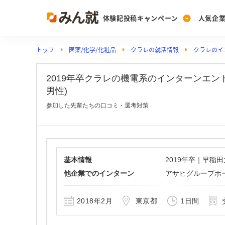
体験記投稿キャンペーン
人気企
トップ
医薬/化学/化粧品
クラレの就活情報
クラレのイ
Post
Ranking
PickUp
投稿する
ランキングを見る
注目の企業特集
2019年卒クラレの機電系のインターンエン
男性)
参加した先輩たちの口コミ・選考対策
Vote
投票する
動画で知ろう！業界・
基本情報
2019年卒｜早稲
他企業でのインターン
アサヒグループホー
2018年2月
東京都
1日間