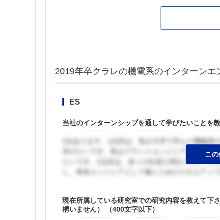
2019年卒クラレの機電系のインターンエ
ES
当社のインターンシップを通して学びたいことを教え
2点あります。1点目は、私が大学で学んだ機械系
学びたいです。私はプラントエンジニアリング職
この
たいです。2点目は、多くの社員と関わりながら仕
し、将来エンジニアとして働くためのスキルアッ
現在所属している研究室での研究内容を教えて下
構いません） （400文字以下）