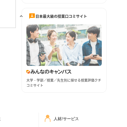
日本最大級の授業口コミサイト
大学・学部／授業／先生別に探せる授業評価クチ
コミサイト
ミ
人材/サービス