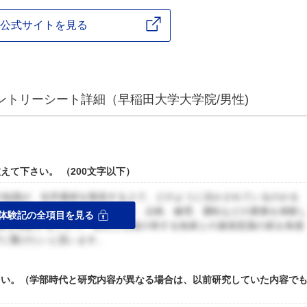
公式サイトを見る
ントリーシート詳細（早稲田大学大学院/男性)
て下さい。 （200文字以下）
の知識が、化学素材を製造する上で、どのように活かされているのかを
に興味があり、設備の企画・設計、点検、修理、運転などの業務を体験
体験記の全項目を見る
事を体験することで、自分と社員の有する他者との連係意識の差を体感
プに繋げたいと思います。
さい。（学部時代と研究内容が異なる場合は、以前研究していた内容で