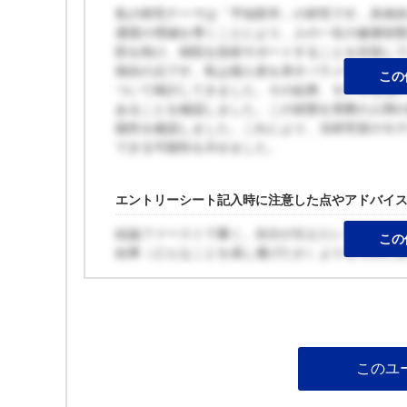
私の研究テーマは「予知医学」の研究です。具体的
濃度の増減を導くことにより、人の一生の健康状
防を助け、病院を技術サポートすることを目指し
独自の点です。私は個人差を表すパラメータを変
この
ついて検討してきました。その結果、モデルを用い
あることを確認しました。この状態を実際の人間
能性を確認しました。これにより、当研究室のモ
できる可能性を示せました。
エントリーシート記入時に注意した点やアドバイ
結論ファーストで書く。自分が伝えたいことをき
この
結果（どんなことを成し遂げたか）よりもそれに
このユ