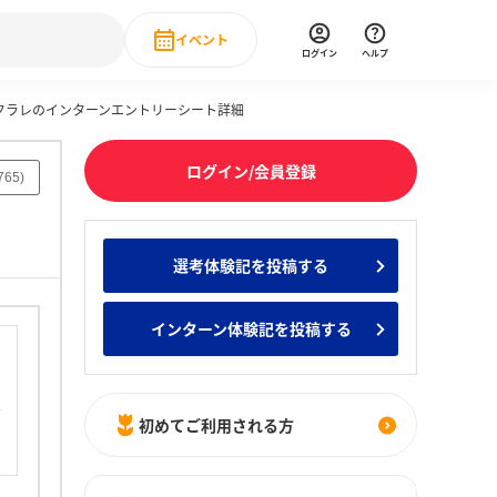
イベント
ログイン
ヘルプ
のクラレのインターンエントリーシート詳細
Event
の新卒就職人気企業ランキング
みんなのインターン人気企業ランキン
直近のイベント一覧
ログイン/会員登録
765
)
もっと見る
 IT・DX現場社員インタビュー
選考体験記を投稿する
の新卒就職人気企業ランキング
みんなのインターン人気企業ランキン
インターン体験記を投稿する
初めてご利用される方