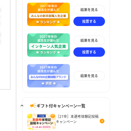
結果を見る
予
う
投票する
に
可
結果を見る
立
投票する
結果を見る
ギフト付キャンペーン一覧
［27卒］本選考体験記投稿
キャンペーン