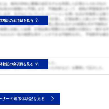
には、体内のDNAと酵素の反応モデルを利用した計算からそれぞれの
態を幼少の段階から予測します。予測結果によって、病気の早期発見や
ています。モデルについてシミュレーションを用いる点が生物系とは違
化させてモデルを数千通りの条件で計算し、計算結果と人体との一致性
体験記の全項目を見る
た計算からは人の健康、病気、死と思われる3つの状態を示す可能性が
の病歴と比較した結果、計算結果が実際の人の病歴の大部分と一致する
デルが人の一生の病歴を表すことができる可能性を示し、予知医学を確
ス
ちんと文章にできているかを重視した。
体験記の全項目を見る
至る過程（なぜそれをしようと思ったのかなど）を重視して記入した。
ーザーの選考体験記を見る