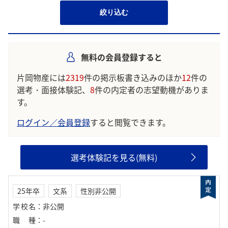
絞り込む
無料の会員登録すると
片岡物産には
2319
件の掲示板書き込みのほか
12
件の
選考・面接体験記、
8
件の内定者の志望動機がありま
す。
ログイン／会員登録
すると閲覧できます。
選考体験記を見る(無料)
25年卒
文系
性別非公開
学校名
：
非公開
職種
：
-