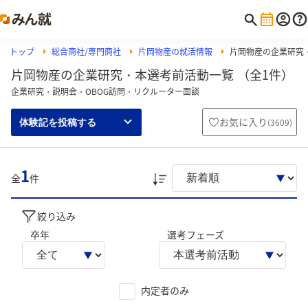
トップ
総合商社/専門商社
片岡物産の就活情報
片岡物産の企業研究
片岡物産の企業研究・本選考前活動一覧 （全1件）
企業研究・説明会・OBOG訪問・リクルーター面談
お気に入り
(
3609
)
体験記を投稿する
1
全
件
絞り込み
卒年
選考フェーズ
内定者のみ