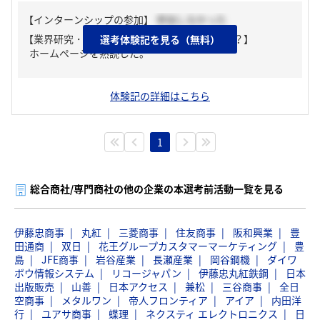
【インターンシップの参加】
参加しなかった
【業界研究・企業研究はどんな風にしましたか？】
選考体験記を見る（無料）
ホームページを熟読した。
体験記の詳細はこちら
1
総合商社/専門商社の他の企業の本選考前活動一覧を見る
伊藤忠商事
丸紅
三菱商事
住友商事
阪和興業
豊
田通商
双日
花王グループカスタマーマーケティング
豊
島
JFE商事
岩谷産業
長瀬産業
岡谷鋼機
ダイワ
ボウ情報システム
リコージャパン
伊藤忠丸紅鉄鋼
日本
出版販売
山善
日本アクセス
兼松
三谷商事
全日
空商事
メタルワン
帝人フロンティア
アイア
内田洋
行
ユアサ商事
蝶理
ネクスティ エレクトロニクス
日