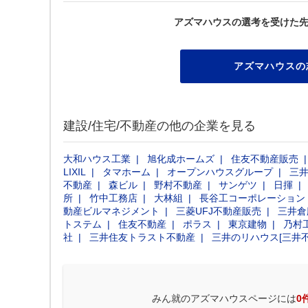
アズマハウスの選考を受けた
アズマハウスの
建設/住宅/不動産の他の企業を見る
大和ハウス工業
旭化成ホームズ
住友不動産販売
LIXIL
タマホーム
オープンハウスグループ
三
不動産
森ビル
野村不動産
サンゲツ
日揮
所
竹中工務店
大林組
長谷工コーポレーション
動産ビルマネジメント
三菱UFJ不動産販売
三井倉
トステム
住友不動産
ポラス
東京建物
乃村
社
三井住友トラスト不動産
三井のリハウス[三井
みん就のアズマハウスページには
0