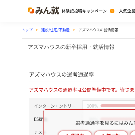
体験記投稿キャンペーン
人気企
トップ
建設/住宅/不動産
アズマハウスの就活情報
Post
Ranking
PickUp
投稿する
ランキングを見る
注目の企業特集
アズマハウスの新卒採用・就活情報
Vote
アズマハウスの選考通過率
投票する
動画で知ろう！業界・
アズマハウスの通過率は公開準備中です。皆さま