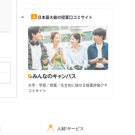
日本最大級の授業口コミサイト
大学・学部／授業／先生別に探せる授業評価クチ
コミサイト
ミ
人材/サービス