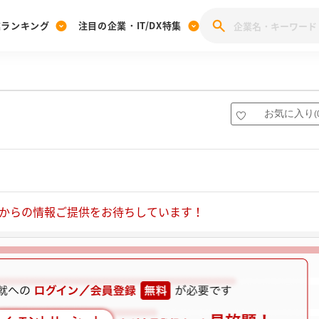
業ランキング
注目の企業・IT/DX特集
注目の企業特集
みんなのIT業界新卒就職人気企業ランキング
みんな
[27卒] 本選考体験記投稿キャンペーン
28卒 注目企業特集
27卒 注目企業特集
みんなのDX企業就職ブランド調査
お気に入り
(
注目のIT・DX企業特集
28卒 IT・DX企業特集
27卒 IT・DX企業特集
28卒
みんなのIT業界新卒就職人気企業ランキング
みんな
企業研究
からの情報ご提供をお待ちしています！