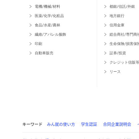
電機/機械/材料
都銀/信託/外銀
医薬/化学/化粧品
地方銀行
食品/水産/農林
信用金庫
繊維/アパレル服飾
総合商社/専門商
印刷
生命保険/損害保
自動車販売
証券/投資
クレジット信販
リース
キーワード
みん就の使い方
学生認証
合同企業説明会