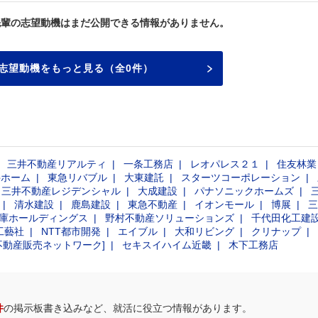
先輩の志望動機はまだ公開できる情報がありません。
志望動機をもっと見る（全0件）
三井不動産リアルティ
一条工務店
レオパレス２１
住友林業
井ホーム
東急リバブル
大東建託
スターツコーポレーション
三井不動産レジデンシャル
大成建設
パナソニックホームズ
清水建設
鹿島建設
東急不動産
イオンモール
博展
三
庫ホールディングス
野村不動産ソリューションズ
千代田化工建
工藝社
NTT都市開発
エイブル
大和リビング
クリナップ
不動産販売ネットワーク]
セキスイハイム近畿
木下工務店
件
の掲示板書き込みなど、就活に役立つ情報があります。