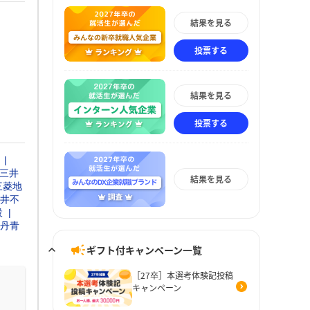
結果を見る
投票する
結果を見る
投票する
三井
結果を見る
三菱地
井不
設
丹青
ギフト付キャンペーン一覧
［27卒］本選考体験記投稿
キャンペーン