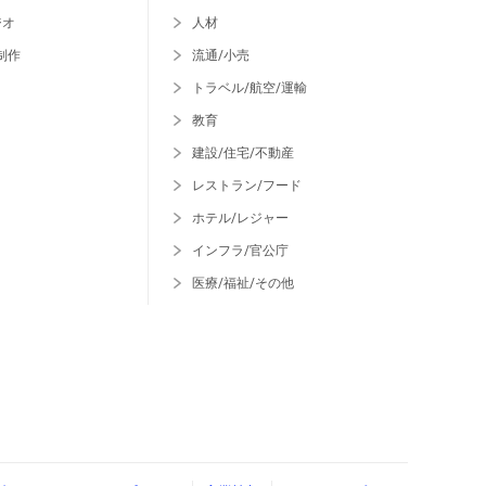
ジオ
人材
制作
流通/小売
トラベル/航空/運輸
教育
建設/住宅/不動産
レストラン/フード
ホテル/レジャー
インフラ/官公庁
医療/福祉/その他