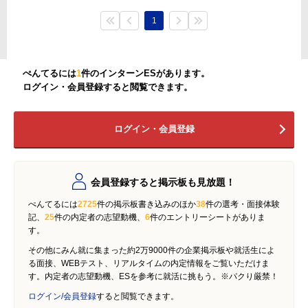
1
ぺんてるには
1
件のインターンESがあります。
ログイン・会員登録すると閲覧できます。
ログイン・会員登録
会員登録すると掲示板も見放題！
ぺんてるには
2725
件の掲示板書き込みのほか
38
件の選考・面接体験
記、
25
件の内定者の志望動機、
6
件のエントリーシートがありま
す。
その他にみん就に集まった約2万9000件の企業掲示板や就活生によ
る面接、WEBテスト、リアルタイムの内定情報をご覧いただけま
す。内定者の志望動機、ESを参考に就活に挑もう。※パクり厳禁！
ログイン/会員登録
すると閲覧できます。