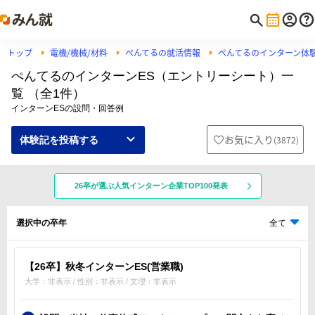
トップ
電機/機械/材料
ぺんてるの就活情報
ぺんてるのインターン体
ぺんてるのインターンES（エントリーシート）一
覧 （全1件）
インターンESの設問・回答例
お気に入り
(
3872
)
体験記を投稿する
26卒が選ぶ人気インターン企業TOP100発表
選択中の卒年
全て
【26卒】秋冬インターンES(営業職)
大学：非表示 / 性別：非表示 / 文理：非表示