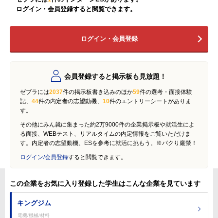
ログイン・会員登録すると閲覧できます。
ログイン・会員登録
会員登録すると掲示板も見放題！
ゼブラには
2037
件の掲示板書き込みのほか
59
件の選考・面接体験
記、
44
件の内定者の志望動機、
10
件のエントリーシートがありま
す。
その他にみん就に集まった約2万9000件の企業掲示板や就活生によ
る面接、WEBテスト、リアルタイムの内定情報をご覧いただけま
す。内定者の志望動機、ESを参考に就活に挑もう。※パクり厳禁！
ログイン/会員登録
すると閲覧できます。
この企業をお気に入り登録した学生はこんな企業を見ています
キングジム
電機/機械/材料