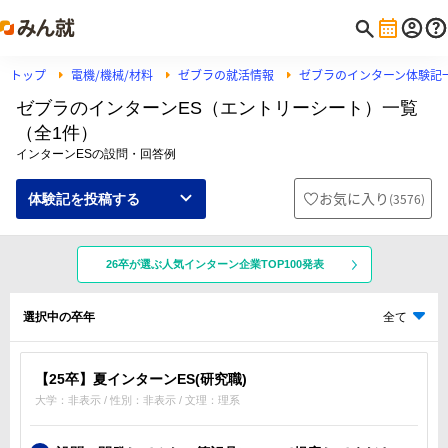
トップ
電機/機械/材料
ゼブラの就活情報
ゼブラのインターン体験記
ゼブラのインターンES（エントリーシート）一覧
（全1件）
インターンESの設問・回答例
お気に入り
(
3576
)
体験記を投稿する
26卒が選ぶ人気インターン企業TOP100発表
選択中の卒年
全て
【25卒】夏インターンES(研究職)
大学：非表示 / 性別：非表示 / 文理：理系