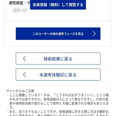
適性検査・テストの有無
会員登録（無料）して閲覧する
なかった
このユーザーの他の選考フェーズを見る
検索結果に戻る
本選考体験記に戻る
サイトからのご注意
ここに掲載しているデータは、「こうすれば必ずうまくいく」という類
のものではありません。採用過程は人によって異なりますし、方針の変
更や採用担当者が変わることで前年と大幅に変更される場合もありえま
す。
また、言うまでもないことですが、採用過程に対する感じ方は主観的な
ものに過ぎません。他人が誉めているからといってかならずしもあなた