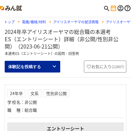
トップ
電機/機械/材料
アイリスオーヤマの就活情報
アイリスオーヤ
2024年卒アイリスオーヤマの総合職の本選考
ES（エントリーシート）詳細（非公開/性別非公
開）（2023-06-21公開）
本選考ES（エントリーシート）の設問・回答例
お気に入り
(
12807
)
体験記を投稿する
24年卒
文系
性別非公開
学校名
：
非公開
職種
：
総合職
エントリーシート