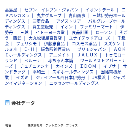
高島屋
セブン‐イレブン・ジャパン
イオンリテール
ヨ
ドバシカメラ
丸井グループ
青山商事
三越伊勢丹ホール
ディングス
三菱食品
アダストリア
パルグループホール
ディングス
資生堂販売
イオン
ファミリーマート
伊
勢丹
三越
イトーヨーカ堂
良品計画
ローソン
そご
う・西武
大丸松坂屋百貨店
ユナイテッドアローズ
千趣
会
フェリシモ
伊藤忠食品
コスモス薬品
スズケン
ルミネ
E・H
阪急阪神百貨店
プリモジャパン
ＡＯＫ
Ｉホールディングス
アニメイト
ＪＡＬＵＸ
トゥモロー
ランド
ベルーナ
赤ちゃん本舗
ワールドストアパートナ
ーズ
チュチュアンナ
カインズ
ＩＤＯＭ
イプサ
サ
ンドラッグ
平和堂
スギホールディングス
因幡電機産
業
イズミ
ジェイアール西日本伊勢丹
JA横浜
ジャパ
ンイマジネーション
ニッセンホールディングス
会社データ
社名
株式会社マーケットエンタープライズ