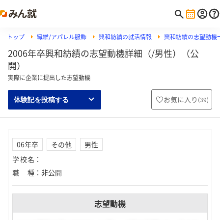
トップ
繊維/アパレル服飾
興和紡績の就活情報
興和紡績の志望動機
2006年卒興和紡績の志望動機詳細（/男性）（公
開）
実際に企業に提出した志望動機
お気に入り
(
39
)
体験記を投稿する
06年卒
その他
男性
学校名
：
職種
：
非公開
志望動機