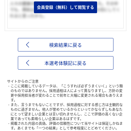
人々の健康の役に立ちたいと思い、MRを志望した。その中
会員登録（無料）して閲覧する
でも、興和は人がとても親切でここなら自分を大切にしてく
れると思ったから。
検索結果に戻る
本選考体験記に戻る
サイトからのご注意
ここに掲載しているデータは、「こうすれば必ずうまくいく」という類
のものではありません。採用過程は人によって異なりますし、方針の変
更や採用担当者が変わることで前年と大幅に変更される場合もありえま
す。
また、言うまでもないことですが、採用過程に対する感じ方は主観的な
ものに過ぎません。他人が誉めているからといってかならずしもあなた
にとって望ましい企業とは言い切れませんし、ここで評価の高くない企
業であっても素晴らしい企業はあるはずです。
掲載された内容の真偽、評価の信頼性について当サイトは保証しかねま
す。あくまでも「一つの結果」として参考程度にとどめてください。