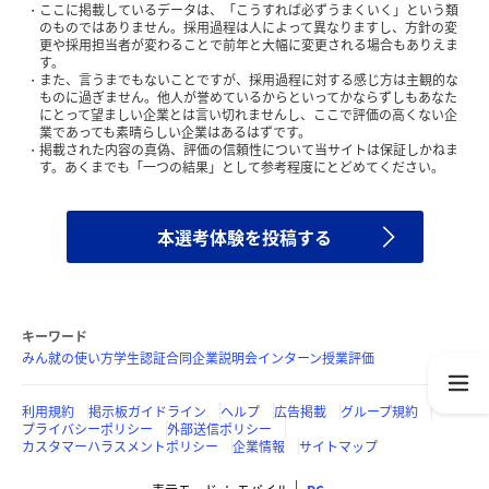
ここに掲載しているデータは、「こうすれば必ずうまくいく」という類
のものではありません。採用過程は人によって異なりますし、方針の変
更や採用担当者が変わることで前年と大幅に変更される場合もありえま
す。
また、言うまでもないことですが、採用過程に対する感じ方は主観的な
ものに過ぎません。他人が誉めているからといってかならずしもあなた
にとって望ましい企業とは言い切れませんし、ここで評価の高くない企
業であっても素晴らしい企業はあるはずです。
掲載された内容の真偽、評価の信頼性について当サイトは保証しかねま
す。あくまでも「一つの結果」として参考程度にとどめてください。
本選考体験を投稿する
キーワード
みん就の使い方
学生認証
合同企業説明会
インターン
授業評価
利用規約
掲示板ガイドライン
ヘルプ
広告掲載
グループ規約
プライバシーポリシー
外部送信ポリシー
カスタマーハラスメントポリシー
企業情報
サイトマップ