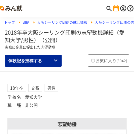
トップ
印刷
大阪シーリング印刷の就活情報
大阪シーリング印刷の
2018年卒大阪シーリング印刷の志望動機詳細（愛
知大学/男性）（公開）
実際に企業に提出した志望動機
お気に入り
(
3042
)
体験記を投稿する
18年卒
文系
男性
学校名
：
愛知大学
職種
：
非公開
志望動機