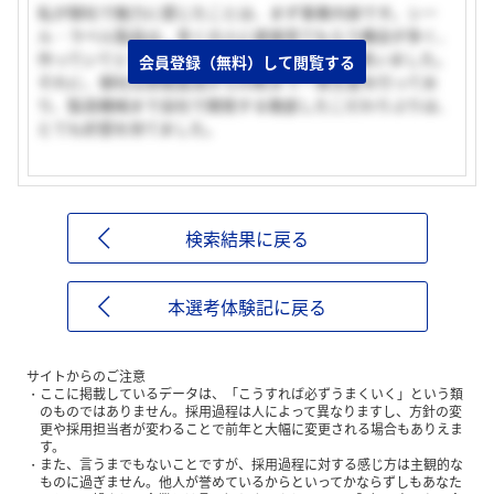
私が御社で魅力に感じたことは、まず事業内容です。シー
ル・ラベル製品は、多くの人に直接見てもらう機会が多く、
作っていてとてもやりがいを感じるだろうなと思いました。
会員登録（無料）して閲覧する
それに、御社は原紙製造から印刷まで一貫生産を行ってお
り、製造機械まで自社で開発する徹底したこだわりぶりは、
とても好感を持てました。
検索結果に戻る
本選考体験記に戻る
サイトからのご注意
ここに掲載しているデータは、「こうすれば必ずうまくいく」という類
のものではありません。採用過程は人によって異なりますし、方針の変
更や採用担当者が変わることで前年と大幅に変更される場合もありえま
す。
また、言うまでもないことですが、採用過程に対する感じ方は主観的な
ものに過ぎません。他人が誉めているからといってかならずしもあなた