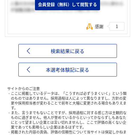
人事の方の対応がとてもよかったので、説明会だけに終わら
会員登録（無料）して閲覧する
ず就職活動をつづけていこうという気になった
感謝
1
検索結果に戻る
本選考体験記に戻る
サイトからのご注意
ここに掲載しているデータは、「こうすれば必ずうまくいく」という類
のものではありません。採用過程は人によって異なりますし、方針の変
更や採用担当者が変わることで前年と大幅に変更される場合もありえま
す。
また、言うまでもないことですが、採用過程に対する感じ方は主観的な
ものに過ぎません。他人が誉めているからといってかならずしもあなた
にとって望ましい企業とは言い切れませんし、ここで評価の高くない企
業であっても素晴らしい企業はあるはずです。
掲載された内容の真偽、評価の信頼性について当サイトは保証しかねま