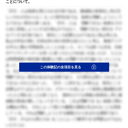
ことについて。
「許す」とは他者を受け入れる行為である。価値観が多様化し何が正
しいのかが分からなく なった現代社会では、他者を理解しようとして
もできない部分が多くある。「許す」とは、 理解できない他者をその
ために排他しようとする行為なのではなく、理解できない部分を アク
セプトする行為であり、現代にこそ必要なものであると私は考える。
私は大学生の間に 日本以外の外の世界を知りたいと考え、東南アジア
を中心に数か月間放浪したことがあっ た。そこでは様々な文化、伝統
やアイデンティティを持った多くの人との出会いがあったが、 たとえ
ば時間感覚や衛生面の配慮など彼らを理解できず口論になったことも
あった。そこ で感じたのが他者を許し受け入れることの必要性であ
この体験記の全項目を見る
る。生きてきた環境やそこで育まれ た価値観が違えば、彼らについて
理解できない部分があるのは当然であり、その部分は受け 入れるしか
できないのだと分かった。「許す」に対するこの考えは、現代にこそ
必要なので はないだろうか。グローバル化によって多様な価値観を持
った人と関わることが多くなり、 国内だけでも情報が多様化し同じ価
値観の形成が難しくなってきている。これは理解でき ない他者と関わ
る機会が増え、それによって怒りや嫌悪の感情が生まれることを意味
して いる。それは理解しようとする傲慢さから生まれる感情であり、
「許す」すなわち受け入れ ることによって解消できる問題なのではな
いだろうか。