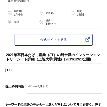
日本経済新聞社
2019年
期間
東京都
9月中旬
2日間
昼食
有給
支給あり
公式サイトを見る
2021年卒日本たばこ産業（JT）の総合職のインターンエン
トリーシート詳細（上智大学/男性)（2019/12/23公開)
ES
2019年7月下旬
提出締切時期
キーワードの単語の中から一つ選んだそれについて考えを書く。許す