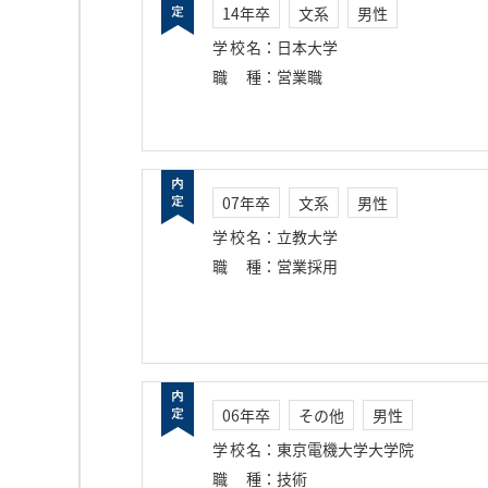
14年卒
文系
男性
学校名
：
日本大学
職種
：
営業職
07年卒
文系
男性
学校名
：
立教大学
職種
：
営業採用
06年卒
その他
男性
学校名
：
東京電機大学大学院
職種
：
技術