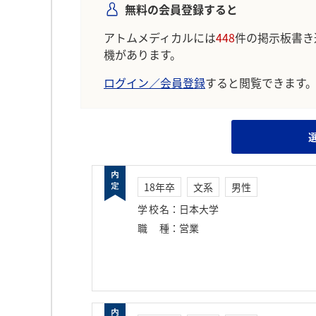
無料の会員登録すると
アトムメディカルには
448
件の掲示板書き
機があります。
ログイン／会員登録
すると閲覧できます
18年卒
文系
男性
学校名
：
日本大学
職種
：
営業