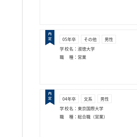
05年卒
その他
男性
学校名
：
淑徳大学
職種
：
営業
04年卒
文系
男性
学校名
：
東京国際大学
職種
：
総合職（営業）