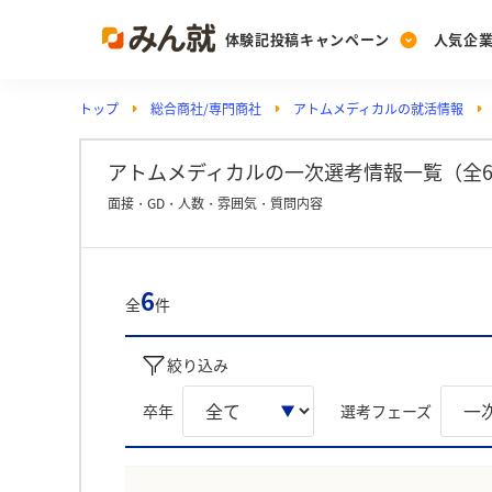
体験記投稿キャンペーン
人気企
トップ
総合商社/専門商社
アトムメディカルの就活情報
Post
Ranking
PickUp
投稿する
ランキングを見る
注目の企業特集
アトムメディカルの一次選考情報一覧（全
面接・GD・人数・雰囲気・質問内容
Vote
投票する
6
全
件
動画で知ろう！業界・
絞り込み
卒年
選考フェーズ