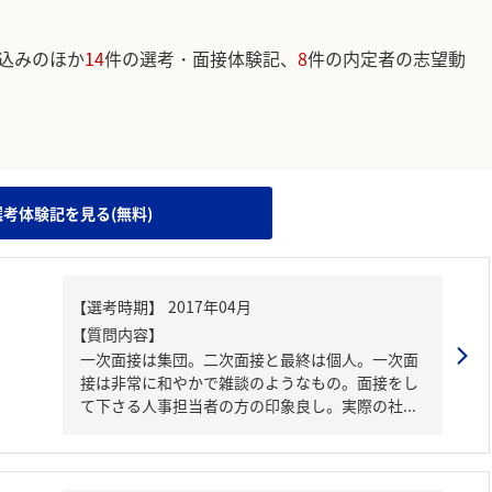
込みのほか
14
件の選考・面接体験記、
8
件の内定者の志望動
。
選考体験記を見る(無料)
【質問内容】
一次面接は集団。二次面接と最終は個人。一次面
接は非常に和やかで雑談のようなもの。面接をし
て下さる人事担当者の方の印象良し。実際の社...