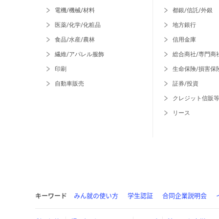
電機/機械/材料
都銀/信託/外銀
医薬/化学/化粧品
地方銀行
食品/水産/農林
信用金庫
繊維/アパレル服飾
総合商社/専門商
印刷
生命保険/損害保
自動車販売
証券/投資
クレジット信販
リース
キーワード
みん就の使い方
学生認証
合同企業説明会