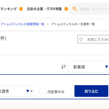
業ランキング
注目の企業・IT/DX特集
アトムメディカルの面接情報一覧
アトムメディカルの一次選考一覧
注目の企業特集
みんなのIT業界新卒就職人気企業ランキング
みんな
[27卒] 本選考体験記投稿キャンペーン
28卒 注目企業特集
27卒 注目企業特集
みんなのDX企業就職ブランド調査
6件）
お気に入り
(
86
注目のIT・DX企業特集
28卒 IT・DX企業特集
27卒 IT・DX企業特集
28卒
みんなのIT業界新卒就職人気企業ランキング
みんな
企業研究
絞り込む
内定者のみ