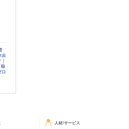
豊
本出
行
稲
ゼロ
ミ
人材/サービス