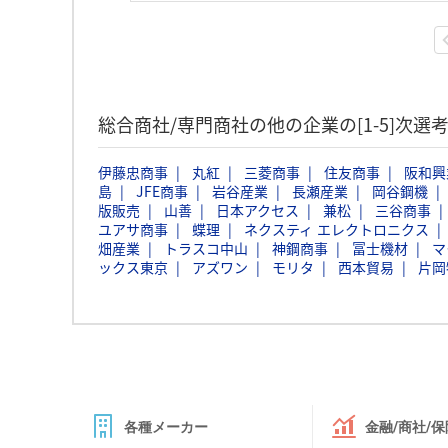
総合商社/専門商社の他の企業の[1-5]次
伊藤忠商事
丸紅
三菱商事
住友商事
阪和興
島
JFE商事
岩谷産業
長瀬産業
岡谷鋼機
版販売
山善
日本アクセス
兼松
三谷商事
ユアサ商事
蝶理
ネクスティ エレクトロニクス
畑産業
トラスコ中山
神鋼商事
冨士機材
マ
ックス東京
アズワン
モリタ
西本貿易
片岡
各種メーカー
金融/商社/保