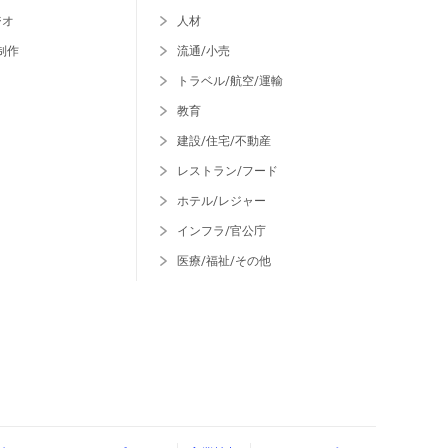
ジオ
人材
制作
流通/小売
トラベル/航空/運輸
教育
建設/住宅/不動産
レストラン/フード
ホテル/レジャー
インフラ/官公庁
医療/福祉/その他