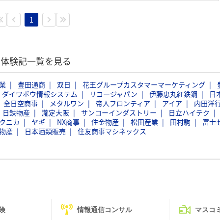
1
選考体験記一覧を見る
業
豊田通商
双日
花王グループカスタマーマーケティング
ダイワボウ情報システム
リコージャパン
伊藤忠丸紅鉄鋼
日
全日空商事
メタルワン
帝人フロンティア
アイア
内田洋
日鉄物産
瀧定大阪
サンコーインダストリー
日立ハイテク
クニカ
ヤギ
NX商事
住金物産
松田産業
田村駒
富士
物産
日本酒類販売
住友商事マシネックス
険
情報通信コンサル
マスコ