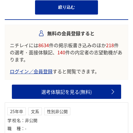
絞り込む
無料の会員登録すると
ニチレイには
8634
件の掲示板書き込みのほか
218
件
の選考・面接体験記、
140
件の内定者の志望動機があ
ります。
ログイン／会員登録
すると閲覧できます。
選考体験記を見る(無料)
25年卒
文系
性別非公開
学校名
：
非公開
職種
：
-