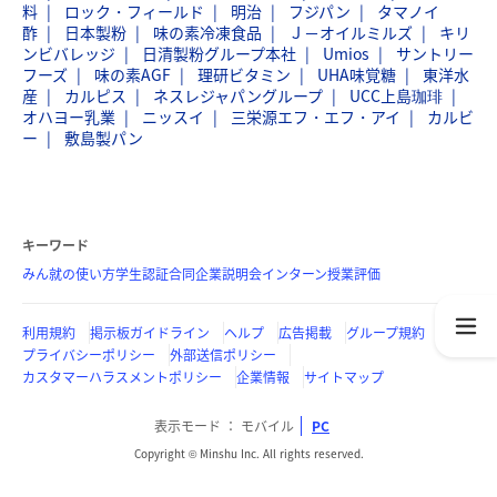
料
ロック・フィールド
明治
フジパン
タマノイ
酢
日本製粉
味の素冷凍食品
Ｊ－オイルミルズ
キリ
ンビバレッジ
日清製粉グループ本社
Umios
サントリー
フーズ
味の素AGF
理研ビタミン
UHA味覚糖
東洋水
産
カルピス
ネスレジャパングループ
UCC上島珈琲
オハヨー乳業
ニッスイ
三栄源エフ・エフ・アイ
カルビ
ー
敷島製パン
キーワード
みん就の使い方
学生認証
合同企業説明会
インターン
授業評価
利用規約
掲示板ガイドライン
ヘルプ
広告掲載
グループ規約
プライバシーポリシー
外部送信ポリシー
カスタマーハラスメントポリシー
企業情報
サイトマップ
表示モード
モバイル
PC
Copyright © Minshu Inc. All rights reserved.