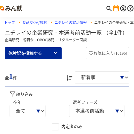
トップ
食品/水産/農林
ニチレイの就活情報
ニチレイの企業研究・本
ニチレイの企業研究・本選考前活動一覧 （全1件）
企業研究・説明会・OBOG訪問・リクルーター面談
お気に入り
(
10195
)
体験記を投稿する
1
全
件
絞り込み
卒年
選考フェーズ
内定者のみ