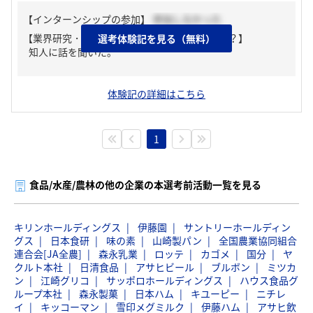
【インターンシップの参加】
参加しなかった
【業界研究・企業研究はどんな風にしましたか？】
選考体験記を見る（無料）
知人に話を聞いた。
体験記の詳細はこちら
1
食品/水産/農林の他の企業の本選考前活動一覧を見る
キリンホールディングス
伊藤園
サントリーホールディン
グス
日本食研
味の素
山崎製パン
全国農業協同組合
連合会[JA全農]
森永乳業
ロッテ
カゴメ
国分
ヤ
クルト本社
日清食品
アサヒビール
ブルボン
ミツカ
ン
江崎グリコ
サッポロホールディングス
ハウス食品グ
ループ本社
森永製菓
日本ハム
キユーピー
ニチレ
イ
キッコーマン
雪印メグミルク
伊藤ハム
アサヒ飲