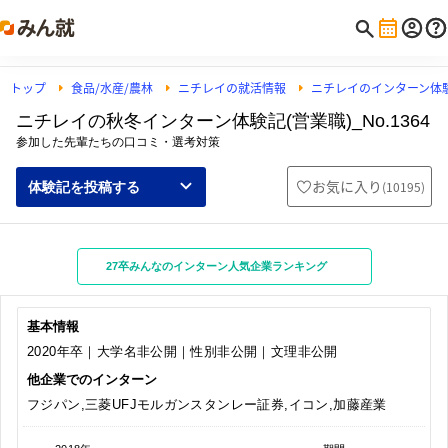
トップ
食品/水産/農林
ニチレイの就活情報
ニチレイのインターン体
ニチレイの秋冬インターン体験記(営業職)_No.1364
参加した先輩たちの口コミ・選考対策
お気に入り
(
10195
)
体験記を投稿する
27卒みんなのインターン人気企業ランキング
基本情報
2020年卒｜大学名非公開｜性別非公開｜文理非公開
他企業でのインターン
フジパン,三菱UFJモルガンスタンレー証券,イコン,加藤産業