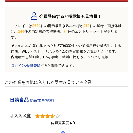
会員登録すると掲示板も見放題！
ニチレイには
8634
件の掲示板書き込みのほか
218
件の選考・面接体験
記、
140
件の内定者の志望動機、
74
件のエントリーシートがありま
す。
その他にみん就に集まった約2万9000件の企業掲示板や就活生による
面接、WEBテスト、リアルタイムの内定情報をご覧いただけます。
内定者の志望動機、ESを参考に就活に挑もう。※パクり厳禁！
ログイン/会員登録
すると閲覧できます。
この企業をお気に入りした学生が見ている企業
日清食品
[食品/水産/農林]
オススメ度