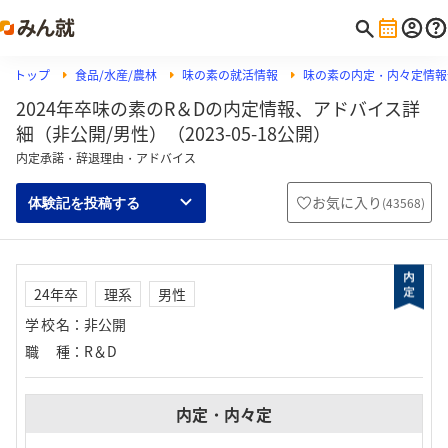
トップ
食品/水産/農林
味の素の就活情報
味の素の内定・内々定情報
2024年卒味の素のR＆Dの内定情報、アドバイス詳
細（非公開/男性）（2023-05-18公開）
内定承諾・辞退理由・アドバイス
お気に入り
(
43568
)
体験記を投稿する
24年卒
理系
男性
学校名
：
非公開
職種
：
R＆D
内定・内々定