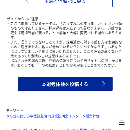
本選考体験記に戻る
サイトからのご注意
ここに掲載しているデータは、「こうすれば必ずうまくいく」という類
のものではありません。採用過程は人によって異なりますし、方針の変
更や採用担当者が変わることで前年と大幅に変更される場合もありえま
す。
また、言うまでもないことですが、採用過程に対する感じ方は主観的な
ものに過ぎません。他人が誉めているからといってかならずしもあなた
にとって望ましい企業とは言い切れませんし、ここで評価の高くない企
業であっても素晴らしい企業はあるはずです。
掲載された内容の真偽、評価の信頼性について当サイトは保証しかねま
す。あくまでも「一つの結果」として参考程度にとどめてください。
本選考体験を投稿する
キーワード
みん就の使い方
学生認証
合同企業説明会
インターン
授業評価