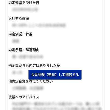
内定連絡を受けた日
2023年04月上旬
入社する確率
80~100% ここへの入社をほぼ決定
内定承諾・辞退
承諾
内定承諾・辞退理由
第一志望であるため
他企業からも内定はありましたか
あった
会員登録（無料）して閲覧する
他内定企業を教えてください
小林製薬、大正製薬
後輩へのアドバイス
R＆D部門で一番求められている能力の一つは、難しい研
究内容を誰にでもわかりやすいような言葉に言い換えて説