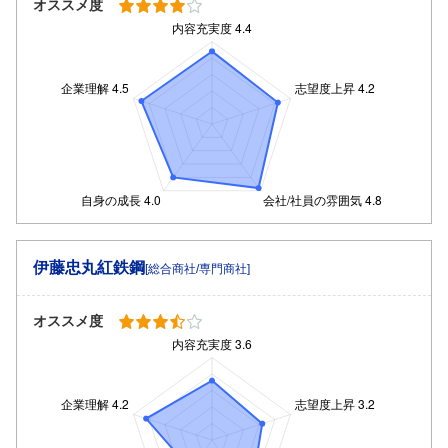
オススメ度
伊藤忠丸紅鉄鋼
[総合商社/専門商社]
オススメ度