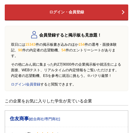
ログイン・会員登録
会員登録すると掲示板も見放題！
双日には
15343
件の掲示板書き込みのほか
154
件の選考・面接体験
記、
90
件の内定者の志望動機、
54
件のエントリーシートがありま
す。
その他にみん就に集まった約2万9000件の企業掲示板や就活生による
面接、WEBテスト、リアルタイムの内定情報をご覧いただけます。
内定者の志望動機、ESを参考に就活に挑もう。※パクり厳禁！
ログイン/会員登録
すると閲覧できます。
この企業をお気に入りした学生が見ている企業
住友商事
[総合商社/専門商社]