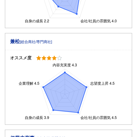
兼松
[総合商社/専門商社]
オススメ度