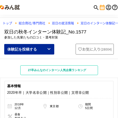
トップ
総合商社/専門商社
双日の就活情報
双日のインターン体験記
双日の秋冬インターン体験記_No.1577
参加した先輩たちの口コミ・選考対策
お気に入り
(
28004
)
体験記を投稿する
27卒みんなのインターン人気企業ランキング
基本情報
2020年卒｜大学名非公開｜性別非公開｜文理非公開
2018年
期間
東京都
12月
5日間
昼食
支給あり