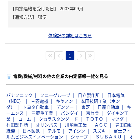
【内定連絡を受けた日】
2003年09月
【通知方法】
郵便
体験記の詳細はこちら
1
電機/機械/材料の他の企業の内定情報一覧を見る
パナソニック
ソニーグループ
日立製作所
日本電気
（NEC）
三菱電機
キヤノン
本田技研工業（ホン
ダ）
トヨタ自動車
デンソー
東芝
日産自動車
キ
ーエンス
三菱重工業
バンダイ
京セラ
ダイキン工
業
ローム
タカラスタンダード
ＴＯＴＯ
マツダ
村田製作所
オリンパス
川崎重工業
ＡＧＣ
豊田自動
織機
日本製鉄
テルモ
アイシン
スズキ
富士フイ
ルムビジネスイノベーション
シャープ
ＳＵＢＡＲＵ
オ