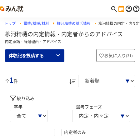
トップ
電機/機械/材料
柳河精機の就活情報
柳河精機の内定・内々定
柳河精機の内定情報・内定者からのアドバイス
内定承諾・辞退理由・アドバイス
お気に入り
(
31
)
体験記を投稿する
1
全
件
絞り込み
卒年
選考フェーズ
内定者のみ