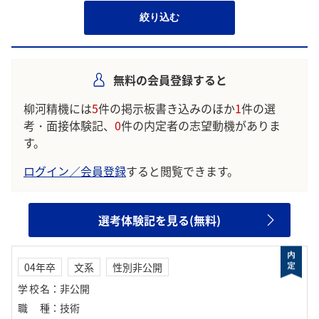
絞り込む
無料の会員登録すると
柳河精機には
5
件の掲示板書き込みのほか
1
件の選
考・面接体験記、
0
件の内定者の志望動機がありま
す。
ログイン／会員登録
すると閲覧できます。
選考体験記を見る(無料)
04年卒
文系
性別非公開
学校名
：
非公開
職種
：
技術