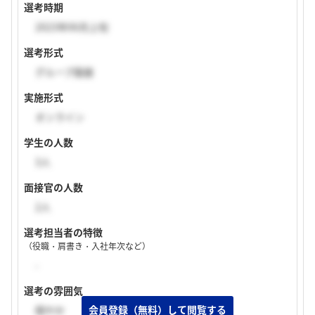
選考時期
2023年06月上旬
選考形式
グループ面接
実施形式
オンライン
学生の人数
3人
面接官の人数
2人
選考担当者の特徴
（役職・肩書き・入社年次など）
-
選考の雰囲気
穏やか