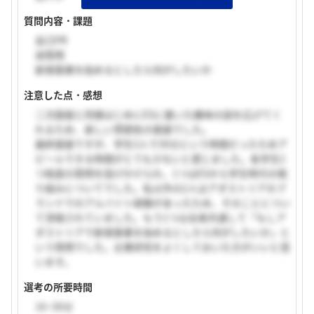
質問内容・課題
自己PR
逆質問
新規事業を始めるとしたら何がしたいか
注意した点・感想
二次面接と同様はじめにESに書いた趣味の話を広げてく
れるため、楽しい雰囲気の面接でした。
最終面接ですが、学生3人で30分という時間だったためア
ピールできる時間がとても少ないと感じました。各学生2
つ程度の質問を投げかけられ、1つはESから学生時代の取
り組みについてでした。私以外の2人はアダストリアのブ
ランドでのアルバイト経験があったため、そのことについ
て深堀されていました。もう1つは全員共通して「もしア
ダストリアで新規事業を始めるとしたら何がしたいか」と
いう質問でした。企業研究をよくしておいた方がいいと思
います。
選考の所要時間
16~30分