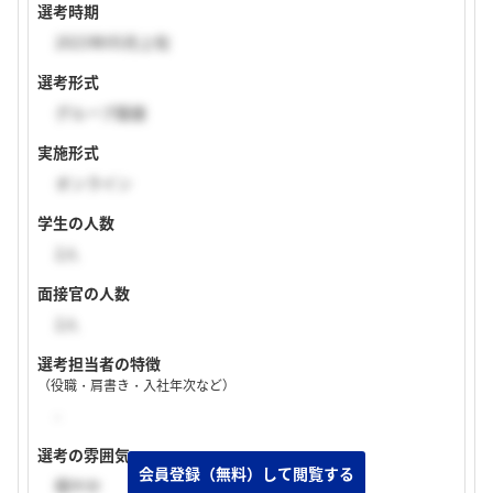
選考時期
2023年05月上旬
選考形式
グループ面接
実施形式
オンライン
学生の人数
2人
面接官の人数
2人
選考担当者の特徴
（役職・肩書き・入社年次など）
-
選考の雰囲気
穏やか