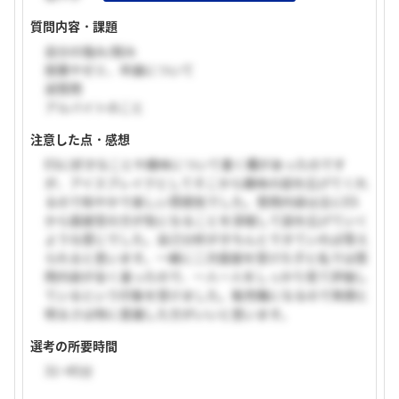
質問内容・課題
自分の強み/弱み
授業やゼミ、卒論について
逆質問
アルバイトのこと
注意した点・感想
ESに好きなことや趣味について書く欄があったのです
が、アイスブレイクとしてそこから趣味の話を広げてくれ
るので和やかで楽しい雰囲気でした。質問内容は主にES
から面接官の方が気になることを深堀して話を広げていく
ような感じでした。自己分析がきちんとできていれば答え
られると思います。一緒に二次面接を受けた子と私では質
問内容が全く違ったので、一人一人をしっかり見て評価し
ているという印象を受けました。販売職になるので笑顔と
明るさは特に意識した方がいいと思います。
選考の所要時間
31~45分