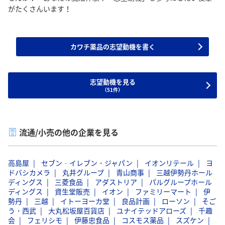
がたくさんいます！
カワチ薬品の志望動機を書く
志望動機を見る
（51件）
流通/小売の他の企業を見る
高島屋
セブン‐イレブン・ジャパン
イオンリテール
ヨ
ドバシカメラ
丸井グループ
青山商事
三越伊勢丹ホール
ディングス
三菱食品
アダストリア
パルグループホール
ディングス
資生堂販売
イオン
ファミリーマート
伊
勢丹
三越
イトーヨーカ堂
良品計画
ローソン
そご
う・西武
大丸松坂屋百貨店
ユナイテッドアローズ
千趣
会
フェリシモ
伊藤忠食品
コスモス薬品
スズケン