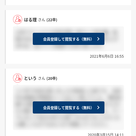
はる理
さん
(22卒)
22卒でナショナル社員(世間一般でいう総合職、転
勤がある)で内定を頂いた者です。 何か質問などが
会員登録して閲覧する（無料）
あれば、覚えている範囲でお答え致します。
2021年6月6日 16:55
という
さん
(20卒)
２０卒で内定を貰いましたが辞退した者です。 全体
的な面接の雰囲気としてはいい感じでした。 筆記試
験では簡単な問題と、超簡単な計算を時間内でどれ
会員登録して閲覧する（無料）
だけ解けるかというような感じでした。 また、テー
マに沿って自分の考えを書くのもありましたがこれ
も難しいものではないので頑張ってください。
2020年3月15日 14:11