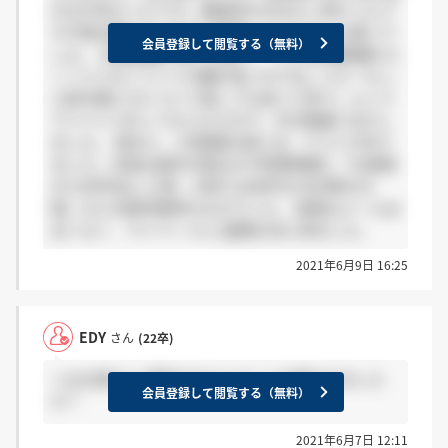
の方が多かったです。面接官の方は少し怖かったで
すが話は聞いてくれてて評価してくれている感じで
会員登録して閲覧する（無料）
した。 志望動機を話した後に、「この志望動機なら
○○じゃなくて××の職が良いのでは」とか「もっ
と給与面とかについて話しても良いと思う」という
アドバイスをしてもらえたので、次の面接に生かし
ました。 因みに、1次面接の前には、テストがあり
ました。内容は漢字の読み方や時事問題と「お客様
が1,000円出した時、お釣りは何円かの計算を50
問」など比較的簡単なものでした。 結果はメールは
全くなく、マイページに1週間以内に来ました。
2021年6月9日 16:25
EDY
さん
(22卒)
＞はる理さん 面接ではどんなことを聞かれました
会員登録して閲覧する（無料）
か？
2021年6月7日 12:11