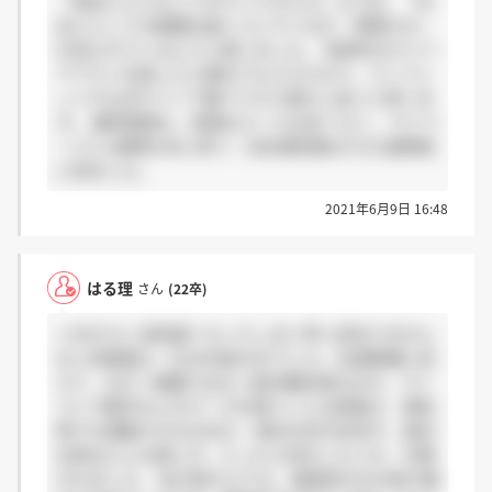
「過去にどんなことをやってきたか」よりは、「社
会人としての基礎は身についているか、即戦力か」
を見られているように感じました。 具体的なキャリ
アプランを話したら褒めてもらえたので、パンフレ
ットや公式サイトで調べてから望むと良いと思いま
す。 最終面接も、結果はメールは全くなく、マイペ
ージに1週間以内に来て、内定通知書はその1週間後
に来ました。
2021年6月9日 16:48
はる理
さん
(22卒)
＞EDYさん 返信遅くなってしまい申し訳ありません
泣 1次面接は、ESの内容が主でした。志望動機に加
えて、なぜ一般職ではなく総合職志望なのか、パソ
コンで数字などのデータを扱うことは得意か、原則
車での通勤だが大丈夫か、他社の先行状況や、就活
全体はどんな感じか、入ったら何をしたいか、を聞
かれました。 私が話すよりも、面接官の方が話す量