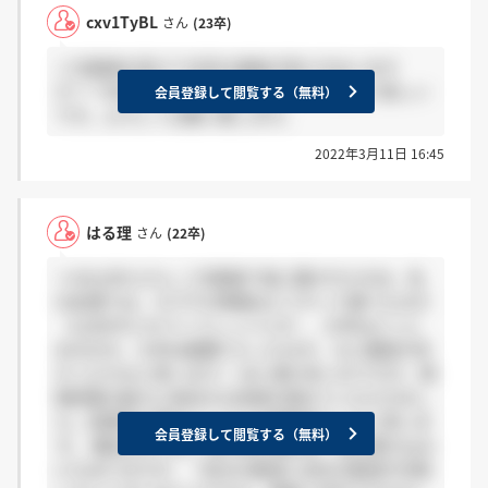
cxv1TyBL
さん
(23卒)
二次面接を受けて合否の連絡が来た方はいます
か？？何日に受けていつ連絡が来たか教えて欲しい
会員登録して閲覧する（無料）
です。よろしくお願い致します。
2022年3月11日 16:45
はる理
さん
(22卒)
＞A3ry3hCsさん 二次面接で他に聞かれたのは、私
の記憶では、カワチの情報はどうやって調べたのか
（公式HPとかパンフレットとか）、大学はどこに
あるのか、大学は推薦で入ったのか、など雑談が多
かったかなと思います！ あと畏れ多いのですが、情
報収集の能力と前向きな性格を褒めていただきまし
た。結構沢山褒めてくださる面接官だったと思いま
会員登録して閲覧する（無料）
す。 雑談以外では、私の時の場合は、前の書き込み
にもありますが、「自分の要望と会社の要望が合致