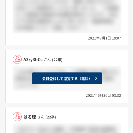
しないときにはどうするか、柔軟に対応できるか」
を見ていた面接官だったなと思いました。 一次面接
と二次面接の面接官が結構対照的だったので、本当
にその時の面接官によると思います！ 面接時間は
30分程度でした！ 応援してます！！
2021年7月1日 19:07
A3ry3hCs
さん
(22卒)
＞はる理さん こんにちは、二次面接で他に聞かれた
事項はありますか？（ ; ; ）また面接時間をお聞き
会員登録して閲覧する（無料）
したいです。
2021年6月30日 03:32
はる理
さん
(22卒)
＞EDYさん 先ほどの補足：1次面接で希望の勤務地