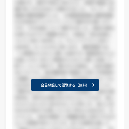
を聞かれ、東京や埼玉と答えたら、茨城や福島に店
舗が多いが大丈夫か も聞かれました。 そして、2次
面接が最終面接でした。 1次面接通過後＆最終面接
の10日前まで にマイページ上で論作文を書くので
すが、その内容について聞かれました。指定の語句
を使うもので2つ問題があり、内容は「自分自身に
ついて (400～600字)」と「キャリアプラン(300～
1000字)」だったかなと思います。 最終面接では、
「人事部Aさんの人と軽くお話する→面接官Bさんと
お話しする→また人事部Aさんの人と軽くお話して
終了」という流れで、聞かれた内容は、上記の論作
文についてと、総合職希望で転勤とか多いが具体的
に勤務したい支店はどこか、その支店じゃなくても
大丈夫か、1次面接と同様に、志望動機、パソコン
会員登録して閲覧する（無料）
で数字などのデータを扱うことは得意か、他社の選
考状況、苦手な仕事を任されたらどうするか、他人
からどんな人だと言われることが多いか、他人に言
われるが自分では思っていない所などはあるか、な
どでした。 会社の要望？に臨機応変に対応できるか
という質問が多かったです。全ての選考を通して