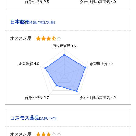
日本郵便
[都銀/信託/外銀]
オススメ度
コスモス薬品
[流通/小売]
オススメ度