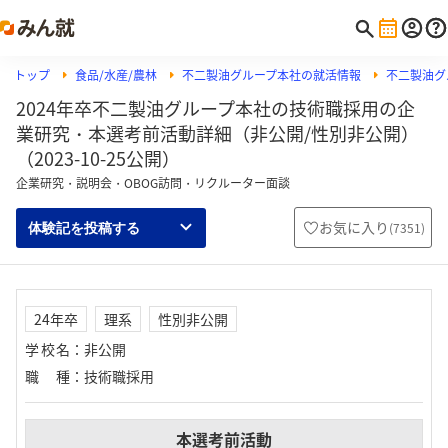
トップ
食品/水産/農林
不二製油グループ本社の就活情報
不二製油グ
2024年卒不二製油グループ本社の技術職採用の企
業研究・本選考前活動詳細（非公開/性別非公開）
（2023-10-25公開）
企業研究・説明会・OBOG訪問・リクルーター面談
お気に入り
(
7351
)
体験記を投稿する
24年卒
理系
性別非公開
学校名
：
非公開
職種
：
技術職採用
本選考前活動