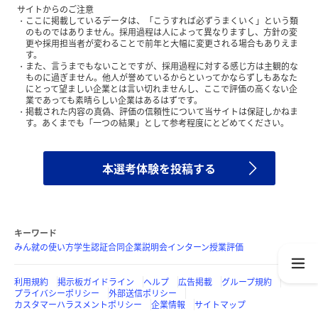
サイトからのご注意
ここに掲載しているデータは、「こうすれば必ずうまくいく」という類
のものではありません。採用過程は人によって異なりますし、方針の変
更や採用担当者が変わることで前年と大幅に変更される場合もありえま
す。
また、言うまでもないことですが、採用過程に対する感じ方は主観的な
ものに過ぎません。他人が誉めているからといってかならずしもあなた
にとって望ましい企業とは言い切れませんし、ここで評価の高くない企
業であっても素晴らしい企業はあるはずです。
掲載された内容の真偽、評価の信頼性について当サイトは保証しかねま
す。あくまでも「一つの結果」として参考程度にとどめてください。
本選考体験を投稿する
キーワード
みん就の使い方
学生認証
合同企業説明会
インターン
授業評価
利用規約
掲示板ガイドライン
ヘルプ
広告掲載
グループ規約
プライバシーポリシー
外部送信ポリシー
カスタマーハラスメントポリシー
企業情報
サイトマップ