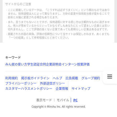
サイトからのご注意
ここに掲載しているデータは、「こうすれば必ずうまくいく」という類のものではあり
ません。採用過程は人によって異なりますし、方針の変更や採用担当者が変わることで
前年と大幅に変更される場合もありえます。
また、言うまでもないことですが、採用過程に対する感じ方は主観的なものに過ぎませ
ん。他人が誉めているからといってかならずしもあなたにとって望ましい企業とは言い
切れませんし、ここで評価の高くない企業であっても素晴らしい企業はあるはずです。
掲載された内容の真偽、評価の信頼性について当サイトは保証しかねます。あくまでも
「一つの結果」として参考程度にとどめてください。
キーワード
みん就の使い方
学生認証
合同企業説明会
インターン
授業評価
利用規約
掲示板ガイドライン
ヘルプ
広告掲載
グループ規約
プライバシーポリシー
外部送信ポリシー
カスタマーハラスメントポリシー
企業情報
サイトマップ
表示モード
モバイル
PC
Copyright © Minshu Inc. All rights reserved.