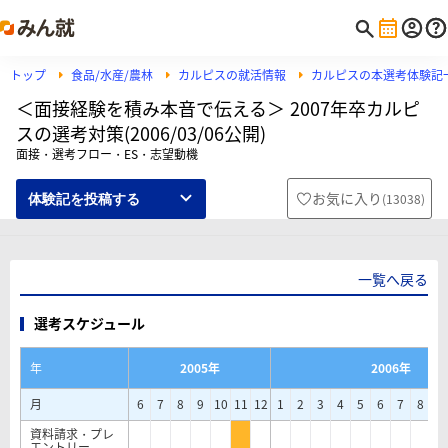
トップ
食品/水産/農林
カルピスの就活情報
カルピスの本選考体験記
＜面接経験を積み本音で伝える＞ 2007年卒カルピ
スの選考対策(2006/03/06公開)
面接・選考フロー・ES・志望動機
お気に入り
(
13038
)
体験記を投稿する
一覧へ戻る
選考スケジュール
年
2005年
2006年
月
6
7
8
9
10
11
12
1
2
3
4
5
6
7
8
9
資料請求・プレ
エントリー