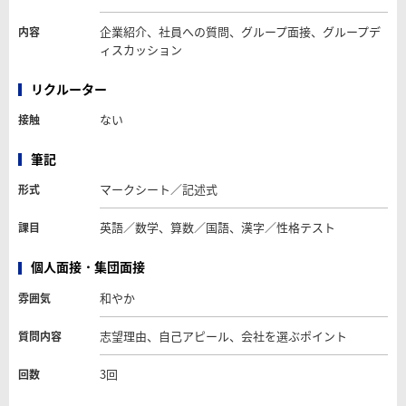
企業紹介、社員への質問、グループ面接、グループデ
内容
ィスカッション
リクルーター
ない
接触
筆記
マークシート／記述式
形式
英語／数学、算数／国語、漢字／性格テスト
課目
個人面接・集団面接
和やか
雰囲気
志望理由、自己アピール、会社を選ぶポイント
質問内容
3回
回数