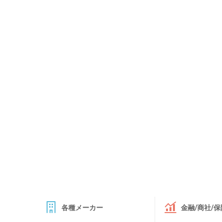
各種メーカー
金融/商社/保