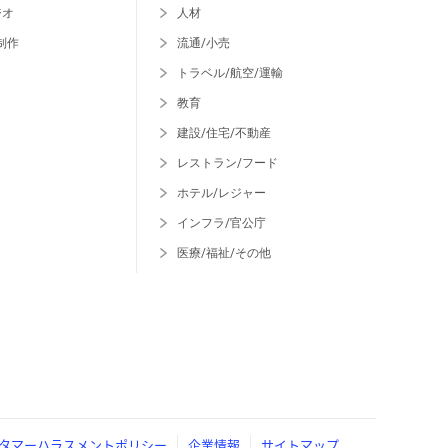
ジオ
人材
制作
流通/小売
トラベル/航空/運輸
教育
建設/住宅/不動産
レストラン/フード
ホテル/レジャー
インフラ/官公庁
医療/福祉/その他
タマーハラスメントポリシー
企業情報
サイトマップ