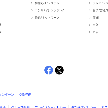
情報処理/システム
テレビ/ラ
コンサル/シンクタンク
音楽/芸能/
通信/ネットワーク
新聞
社
出版
険
広告
等
インターン
授業評価
ちら
グループ規約
プライバシーポリシー
外部送信ポリシー
カス