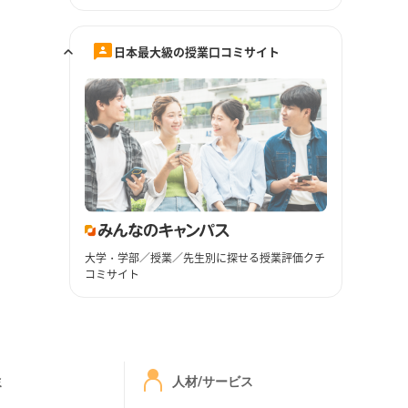
日本最大級の授業口コミサイト
大学・学部／授業／先生別に探せる授業評価クチ
コミサイト
ミ
人材/サービス