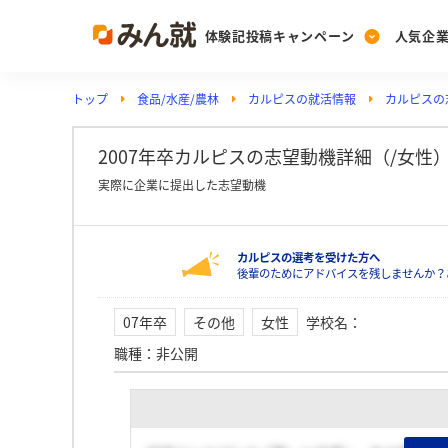
体験記投稿キャンペーン
人気企
トップ
食品/水産/農林
カルピスの就活情報
カルピスの
Post
Ranking
PickUp
投稿する
ランキングを見る
注目の企業特集
2007年卒カルピスの志望動機詳細（/女性
実際に企業に提出した志望動機
Vote
カルピスの選考を受けた方へ
投票する
後輩のためにアドバイスを残しませんか？
動画で知ろう！業界・
07年卒
その他
女性
学校名
：
職種
：
非公開