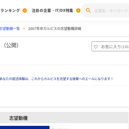
業ランキング
注目の企業・IT/DX特集
志望動機一覧
2007年卒カルピスの志望動機詳細
注目の企業特集
みんなのIT業界新卒就職人気企業ランキング
みんな
[27卒] 本選考体験記投稿キャンペーン
28卒 注目企業特集
27卒 注目企業特集
みんなのDX企業就職ブランド調査
）（公開）
お気に入り
(
130
注目のIT・DX企業特集
28卒 IT・DX企業特集
27卒 IT・DX企業特集
28卒
みんなのIT業界新卒就職人気企業ランキング
みんな
あなたの就活体験は、これからカルピスを志望する後輩へのエールになります！
企業研究
志望動機