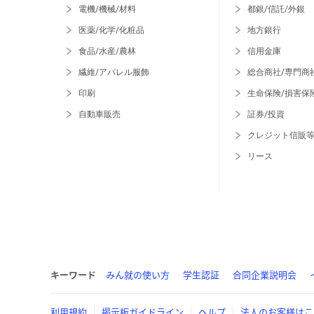
電機/機械/材料
都銀/信託/外銀
医薬/化学/化粧品
地方銀行
食品/水産/農林
信用金庫
繊維/アパレル服飾
総合商社/専門商
印刷
生命保険/損害保
自動車販売
証券/投資
クレジット信販
リース
キーワード
みん就の使い方
学生認証
合同企業説明会
利用規約
掲示板ガイドライン
ヘルプ
法人のお客様はこ