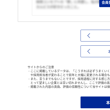
採用コンセプトの「夢」に共感し、私の夢であ
会員
カルピスが好きだったこと。
サイトからのご注意
ここに掲載しているデータは、「こうすれば必ずうまくいく
や採用担当者が変わることで前年と大幅に変更される場合も
また、言うまでもないことですが、採用過程に対する感じ方
とって望ましい企業とは言い切れませんし、ここで評価の高
掲載された内容の真偽、評価の信頼性について当サイトは保
本