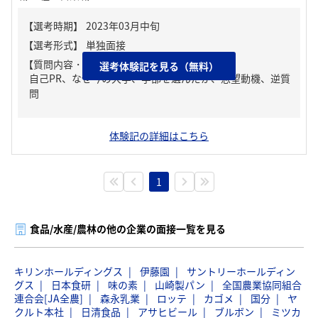
【質問内容・課題】
選考体験記を見る（無料）
自己PR、なぜ今の大学、学部を選んだか、志望動機、逆質
問
体験記の詳細はこちら
1
食品/水産/農林の他の企業の面接一覧を見る
キリンホールディングス
伊藤園
サントリーホールディン
グス
日本食研
味の素
山崎製パン
全国農業協同組合
連合会[JA全農]
森永乳業
ロッテ
カゴメ
国分
ヤ
クルト本社
日清食品
アサヒビール
ブルボン
ミツカ