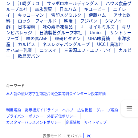
ン
江崎グリコ
サッポロホールディングス
ハウス食品グ
ループ本社
森永製菓
日本ハム
キユーピー
ニチレ
イ
キッコーマン
雪印メグミルク
伊藤ハム
アサヒ飲
料
ロック・フィールド
明治
フジパン
タマノイ
酢
日本製粉
味の素冷凍食品
Ｊ－オイルミルズ
キリ
ンビバレッジ
日清製粉グループ本社
Umios
サントリー
フーズ
味の素AGF
理研ビタミン
UHA味覚糖
東洋水
産
カルピス
ネスレジャパングループ
UCC上島珈琲
オハヨー乳業
ニッスイ
三栄源エフ・エフ・アイ
カルビ
ー
敷島製パン
キーワード
みん就の使い方
学生認証
合同企業説明会
インターン
授業評価
利用規約
掲示板ガイドライン
ヘルプ
広告掲載
グループ規約
プライバシーポリシー
外部送信ポリシー
カスタマーハラスメントポリシー
企業情報
サイトマップ
表示モード
モバイル
PC