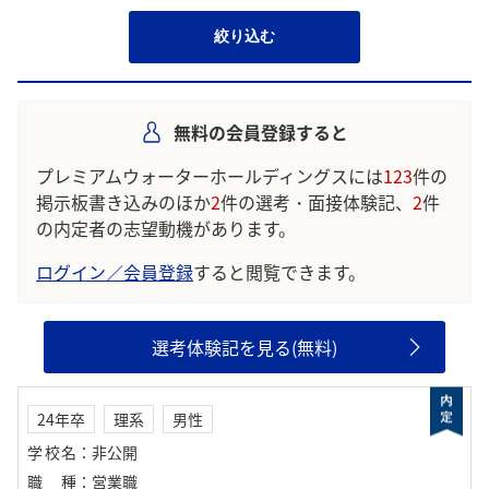
絞り込む
無料の会員登録すると
プレミアムウォーターホールディングスには
123
件の
掲示板書き込みのほか
2
件の選考・面接体験記、
2
件
の内定者の志望動機があります。
ログイン／会員登録
すると閲覧できます。
選考体験記を見る(無料)
24年卒
理系
男性
学校名
：
非公開
職種
：
営業職