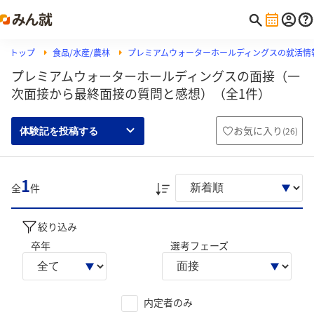
トップ
食品/水産/農林
プレミアムウォーターホールディングスの就活情
プレミアムウォーターホールディングスの面接（一
次面接から最終面接の質問と感想）（全1件）
お気に入り
(
26
)
体験記を投稿する
1
全
件
絞り込み
卒年
選考フェーズ
内定者のみ