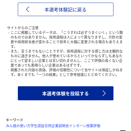
本選考体験記に戻る
サイトからのご注意
ここに掲載しているデータは、「こうすれば必ずうまくいく」という類
のものではありません。採用過程は人によって異なりますし、方針の変
更や採用担当者が変わることで前年と大幅に変更される場合もありえま
す。
また、言うまでもないことですが、採用過程に対する感じ方は主観的な
ものに過ぎません。他人が誉めているからといってかならずしもあなた
にとって望ましい企業とは言い切れませんし、ここで評価の高くない企
業であっても素晴らしい企業はあるはずです。
掲載された内容の真偽、評価の信頼性について当サイトは保証しかねま
す。あくまでも「一つの結果」として参考程度にとどめてください。
本選考体験を投稿する
キーワード
みん就の使い方
学生認証
合同企業説明会
インターン
授業評価