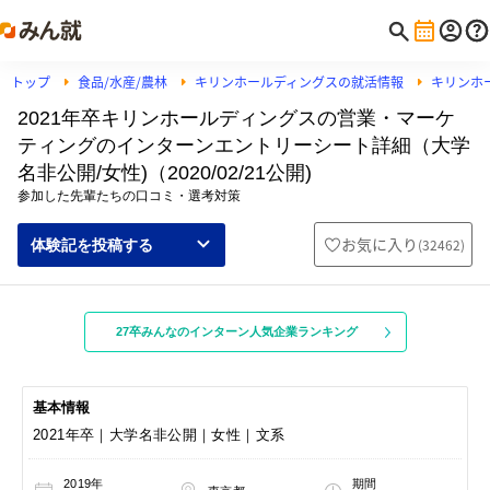
トップ
食品/水産/農林
キリンホールディングスの就活情報
キリンホ
2021年卒キリンホールディングスの営業・マーケ
ティングのインターンエントリーシート詳細（大学
名非公開/女性)（2020/02/21公開)
参加した先輩たちの口コミ・選考対策
お気に入り
(
32462
)
体験記を投稿する
27卒みんなのインターン人気企業ランキング
基本情報
2021年卒｜大学名非公開｜女性｜文系
2019年
期間