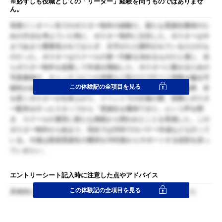
※必ずしも役職としての「リーダー」経験を問うものではありませ
ん。
長期インターン先でのポスター制作の経験だ。新たな受講生獲得のた
めの方法を考えていた時に、ポスター制作に注目した。ポスターは今
まであまり重要視されておらず、文字がただ羅列されているだけのも
のだった。ポスターはスクールの第一印象を決めるものだと感じ、自
らポスター制作を提案して作成を開始した。ポスターに載せるための
写真素材や、キャッチコピーの考案など私だけで行うと情報が偏る可
この体験記の全項目を見る
能性があるので、周囲のインターン生に協力を募った。その結果、目
を惹くポスターが出来上がり、イベントでの広報の際、実際にポスタ
ー配布を行ったスタッフから「受講生を獲得できた」という声を聞
き、スクールの運営に新たな側面から関われたことを実感した。この
ポスター制作から始まり、現在ではSNSでのバナー作成なども行って
いる。今後は新規受講生の獲得をSNS面からサポートする役割を担っ
ていきたい。
エントリーシート記入時に注意した点やアドバイス
この体験記の全項目を見る
具体的に自分のおこなったこと、周りの人への関わり方を書いた