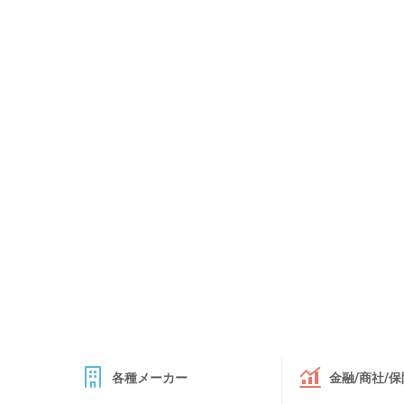
各種メーカー
金融/商社/保