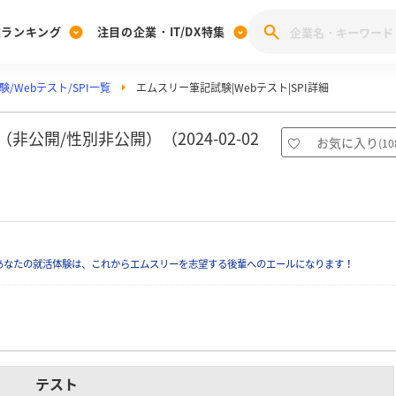
業ランキング
注目の企業・IT/DX特集
/Webテスト/SPI一覧
エムスリー筆記試験|Webテスト|SPI詳細
注目の企業特集
みんなのIT業界新卒就職人気企業ランキング
みんな
[27卒] 本選考体験記投稿キャンペーン
28卒 注目企業特集
27卒 注目企業特集
みんなのDX企業就職ブランド調査
公開/性別非公開）（2024-02-02
お気に入り
(
10
注目のIT・DX企業特集
28卒 IT・DX企業特集
27卒 IT・DX企業特集
28卒
みんなのIT業界新卒就職人気企業ランキング
みんな
企業研究
あなたの就活体験は、これからエムスリーを志望する後輩へのエールになります！
テスト