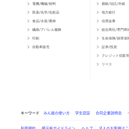
電機/機械/材料
都銀/信託/外銀
医薬/化学/化粧品
地方銀行
食品/水産/農林
信用金庫
繊維/アパレル服飾
総合商社/専門商
印刷
生命保険/損害保
自動車販売
証券/投資
クレジット信販
リース
キーワード
みん就の使い方
学生認証
合同企業説明会
利用規約
掲示板ガイドライン
ヘルプ
法人のお客様はこ