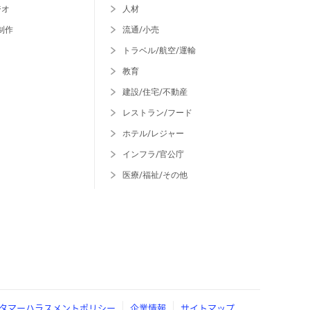
ジオ
人材
制作
流通/小売
トラベル/航空/運輸
教育
建設/住宅/不動産
レストラン/フード
ホテル/レジャー
インフラ/官公庁
医療/福祉/その他
タマーハラスメントポリシー
企業情報
サイトマップ