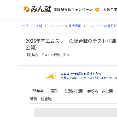
体験記投稿キャンペーン
人気企
トップ
人材
エムスリーの就活情報
エムスリーの筆記試験
Post
Ranking
PickUp
投稿する
ランキングを見る
注目の企業特集
2025年卒エムスリーの総合職のテスト詳細（非
公開）
適性検査・テストの種類・形式
Vote
投票する
エムスリーの選考を受けた方へ
動画で知ろう！業界・
後輩のためにアドバイスを残しませんか？
25年卒
理系
性別非公開
学校名
：
非公開
職種
：
総合職