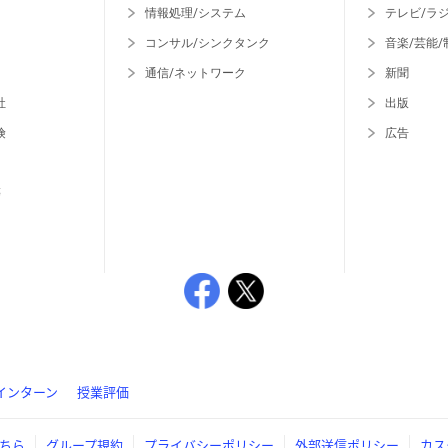
情報処理/システム
テレビ/ラ
コンサル/シンクタンク
音楽/芸能/
通信/ネットワーク
新聞
社
出版
険
広告
等
インターン
授業評価
ちら
グループ規約
プライバシーポリシー
外部送信ポリシー
カス