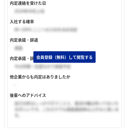
内定連絡を受けた日
2024年04月上旬
入社する確率
80~100% ここへの入社をほぼ決定
内定承諾・辞退
承諾
会員登録（無料）して閲覧する
内定承諾・辞退理由
今の所第一志望なので承諾予定
他企業からも内定はありましたか
-
後輩へのアドバイス
自己分析はしっかり行うことと、就活の軸は持っておいた
方がいいです。これだけでも面接通過率は上がると思いま
す。