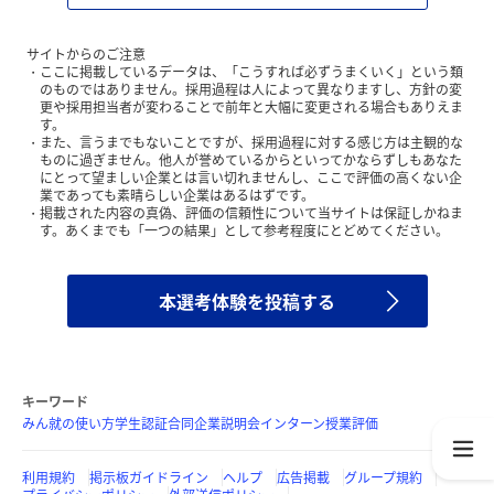
サイトからのご注意
ここに掲載しているデータは、「こうすれば必ずうまくいく」という類
のものではありません。採用過程は人によって異なりますし、方針の変
更や採用担当者が変わることで前年と大幅に変更される場合もありえま
す。
また、言うまでもないことですが、採用過程に対する感じ方は主観的な
ものに過ぎません。他人が誉めているからといってかならずしもあなた
にとって望ましい企業とは言い切れませんし、ここで評価の高くない企
業であっても素晴らしい企業はあるはずです。
掲載された内容の真偽、評価の信頼性について当サイトは保証しかねま
す。あくまでも「一つの結果」として参考程度にとどめてください。
本選考体験を投稿する
キーワード
みん就の使い方
学生認証
合同企業説明会
インターン
授業評価
利用規約
掲示板ガイドライン
ヘルプ
広告掲載
グループ規約