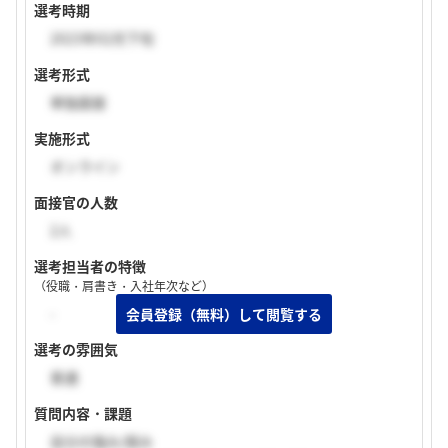
選考時期
2023年02月下旬
選考形式
単独面接
実施形式
オンライン
面接官の人数
2人
選考担当者の特徴
（役職・肩書き・入社年次など）
-
選考の雰囲気
普通
質問内容・課題
自分の強み/弱み