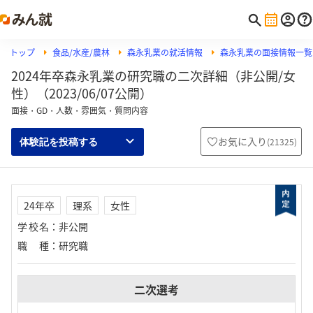
トップ
食品/水産/農林
森永乳業の就活情報
森永乳業の面接情報一覧
2024年卒森永乳業の研究職の二次詳細（非公開/女
性）（2023/06/07公開）
面接・GD・人数・雰囲気・質問内容
お気に入り
(
21325
)
体験記を投稿する
24年卒
理系
女性
学校名
：
非公開
職種
：
研究職
二次選考