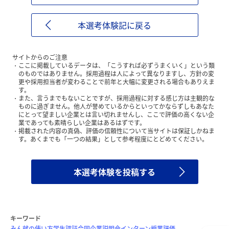
本選考体験記に戻る
サイトからのご注意
ここに掲載しているデータは、「こうすれば必ずうまくいく」という類
のものではありません。採用過程は人によって異なりますし、方針の変
更や採用担当者が変わることで前年と大幅に変更される場合もありえま
す。
また、言うまでもないことですが、採用過程に対する感じ方は主観的な
ものに過ぎません。他人が誉めているからといってかならずしもあなた
にとって望ましい企業とは言い切れませんし、ここで評価の高くない企
業であっても素晴らしい企業はあるはずです。
掲載された内容の真偽、評価の信頼性について当サイトは保証しかねま
す。あくまでも「一つの結果」として参考程度にとどめてください。
本選考体験を投稿する
キーワード
みん就の使い方
学生認証
合同企業説明会
インターン
授業評価