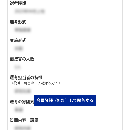
選考時期
2023年04月上旬
選考形式
単独面接
実施形式
対面
面接官の人数
1人
選考担当者の特徴
（役職・肩書き・入社年次など）
研究社員
選考の雰囲気
普通
質問内容・課題
研究内容