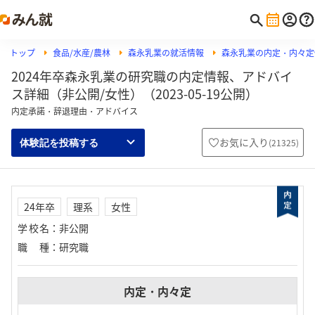
トップ
食品/水産/農林
森永乳業の就活情報
森永乳業の内定・内々定
2024年卒森永乳業の研究職の内定情報、アドバイ
ス詳細（非公開/女性）（2023-05-19公開）
内定承諾・辞退理由・アドバイス
お気に入り
(
21325
)
体験記を投稿する
24年卒
理系
女性
学校名
：
非公開
職種
：
研究職
内定・内々定