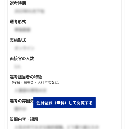
選考時期
2023年01月下旬
選考形式
単独面接
実施形式
オンライン
面接官の人数
1人
選考担当者の特徴
（役職・肩書き・入社年次など）
人事部の男性の方
選考の雰囲気
穏やか
質問内容・課題
人生の中で大きな挫折経験。どう乗り越えたか