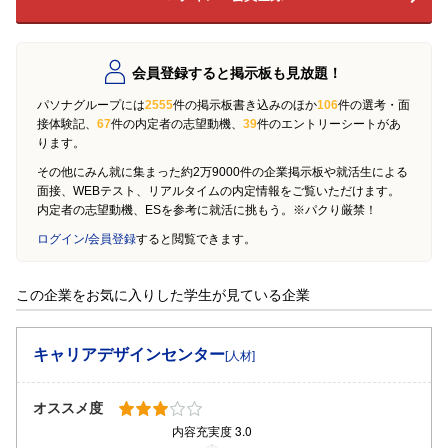
会員登録すると掲示板も見放題！
パソナグループには
2555
件の掲示板書き込みのほか
106
件の選考・面
接体験記、
67
件の内定者の志望動機、
39
件のエントリーシートがあ
ります。
その他にみん就に集まった約2万9000件の企業掲示板や就活生による
面接、WEBテスト、リアルタイムの内定情報をご覧いただけます。
内定者の志望動機、ESを参考に就活に挑もう。※パクり厳禁！
ログイン/会員登録
すると閲覧できます。
この企業をお気に入りした学生が見ている企業
キャリアデザインセンター
[人材]
オススメ度