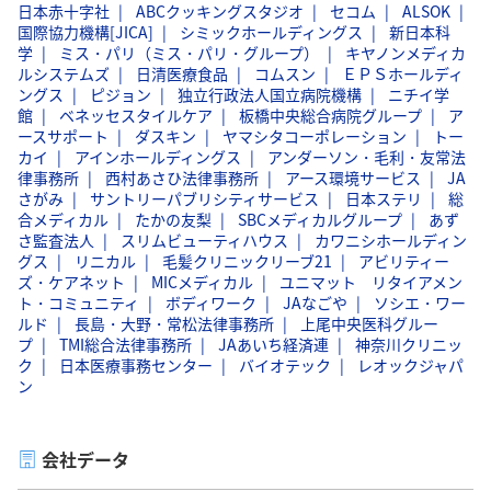
日本赤十字社
ABCクッキングスタジオ
セコム
ALSOK
国際協力機構[JICA]
シミックホールディングス
新日本科
学
ミス・パリ（ミス・パリ・グループ）
キヤノンメディカ
ルシステムズ
日清医療食品
コムスン
ＥＰＳホールディ
ングス
ピジョン
独立行政法人国立病院機構
ニチイ学
館
ベネッセスタイルケア
板橋中央総合病院グループ
ア
ースサポート
ダスキン
ヤマシタコーポレーション
トー
カイ
アインホールディングス
アンダーソン・毛利・友常法
律事務所
西村あさひ法律事務所
アース環境サービス
JA
さがみ
サントリーパブリシティサービス
日本ステリ
総
合メディカル
たかの友梨
SBCメディカルグループ
あず
さ監査法人
スリムビューティハウス
カワニシホールディン
グス
リニカル
毛髪クリニックリーブ21
アビリティー
ズ・ケアネット
MICメディカル
ユニマット リタイアメン
ト・コミュニティ
ボディワーク
JAなごや
ソシエ・ワー
ルド
長島・大野・常松法律事務所
上尾中央医科グルー
プ
TMI総合法律事務所
JAあいち経済連
神奈川クリニッ
ク
日本医療事務センター
バイオテック
レオックジャパ
ン
会社データ