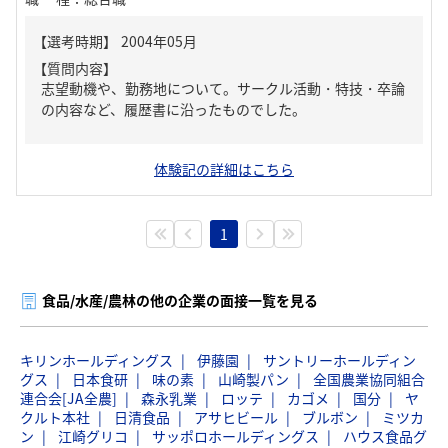
【質問内容】
志望動機や、勤務地について。サークル活動・特技・卒論
の内容など、履歴書に沿ったものでした。
体験記の詳細はこちら
1
食品/水産/農林の他の企業の面接一覧を見る
キリンホールディングス
伊藤園
サントリーホールディン
グス
日本食研
味の素
山崎製パン
全国農業協同組合
連合会[JA全農]
森永乳業
ロッテ
カゴメ
国分
ヤ
クルト本社
日清食品
アサヒビール
ブルボン
ミツカ
ン
江崎グリコ
サッポロホールディングス
ハウス食品グ