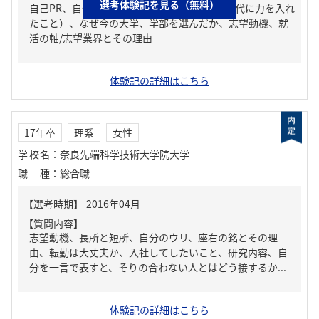
選考体験記を見る（無料）
自己PR、自分の強み/弱み、ガクチカ（学生時代に力を入れ
たこと）、なぜ今の大学、学部を選んだか、志望動機、就
活の軸/志望業界とその理由
体験記の詳細はこちら
17年卒
理系
女性
学校名
：
奈良先端科学技術大学院大学
職種
：
総合職
【質問内容】
志望動機、長所と短所、自分のウリ、座右の銘とその理
由、転勤は大丈夫か、入社してしたいこと、研究内容、自
分を一言で表すと、そりの合わない人とはどう接するか...
体験記の詳細はこちら