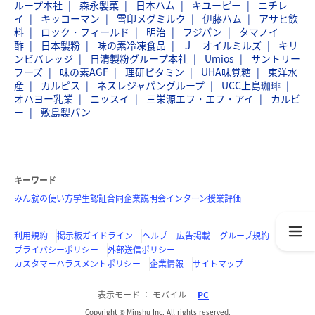
ループ本社
森永製菓
日本ハム
キユーピー
ニチレ
イ
キッコーマン
雪印メグミルク
伊藤ハム
アサヒ飲
料
ロック・フィールド
明治
フジパン
タマノイ
酢
日本製粉
味の素冷凍食品
Ｊ－オイルミルズ
キリ
ンビバレッジ
日清製粉グループ本社
Umios
サントリー
フーズ
味の素AGF
理研ビタミン
UHA味覚糖
東洋水
産
カルピス
ネスレジャパングループ
UCC上島珈琲
オハヨー乳業
ニッスイ
三栄源エフ・エフ・アイ
カルビ
ー
敷島製パン
キーワード
みん就の使い方
学生認証
合同企業説明会
インターン
授業評価
利用規約
掲示板ガイドライン
ヘルプ
広告掲載
グループ規約
プライバシーポリシー
外部送信ポリシー
カスタマーハラスメントポリシー
企業情報
サイトマップ
表示モード
モバイル
PC
Copyright © Minshu Inc. All rights reserved.