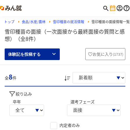
トップ
食品/水産/農林
雪印種苗の就活情報
雪印種苗の面接情報一覧
雪印種苗の面接（一次面接から最終面接の質問と感
想）（全8件）
お気に入り
(
1737
)
体験記を投稿する
8
全
件
絞り込み
卒年
選考フェーズ
内定者のみ