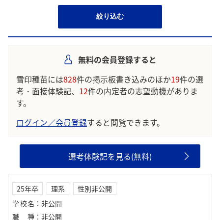
絞り込む
無料の会員登録すると
雪印種苗には
828
件の掲示板書き込みのほか
19
件の選
考・面接体験記、
12
件の内定者の志望動機がありま
す。
ログイン／会員登録
すると閲覧できます。
選考体験記を見る(無料)
25年卒
理系
性別非公開
学校名
：
非公開
職種
：
非公開