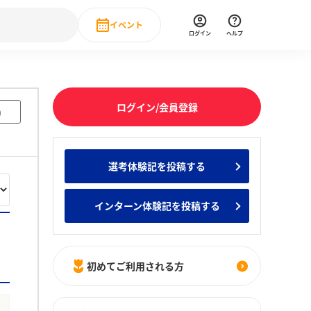
イベント
ログイン
ヘルプ
Event
の新卒就職人気企業ランキング
みんなのインターン人気企業ランキン
直近のイベント一覧
ログイン/会員登録
)
もっと見る
 IT・DX現場社員インタビュー
選考体験記を投稿する
の新卒就職人気企業ランキング
みんなのインターン人気企業ランキン
インターン体験記を投稿する
初めてご利用される方