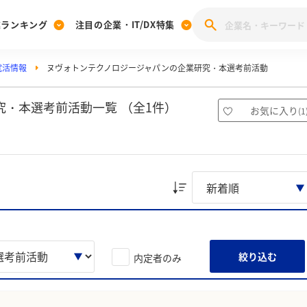
業ランキング
注目の企業・IT/DX特集
就活情報
ヌヴォトンテクノロジージャパンの企業研究・本選考前活動
注目の企業特集
みんなのIT業界新卒就職人気企業ランキング
みんな
[27卒] 本選考体験記投稿キャンペーン
28卒 注目企業特集
27卒 注目企業特集
みんなのDX企業就職ブランド調査
・本選考前活動一覧 （全1件）
お気に入り
(
1
注目のIT・DX企業特集
28卒 IT・DX企業特集
27卒 IT・DX企業特集
28卒
みんなのIT業界新卒就職人気企業ランキング
みんな
企業研究
絞り込む
内定者のみ