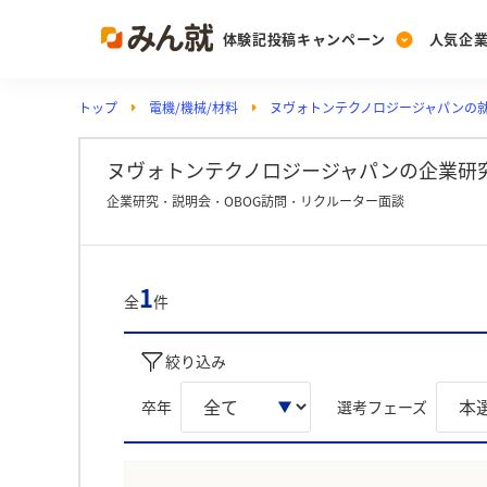
体験記投稿キャンペーン
人気企
トップ
電機/機械/材料
ヌヴォトンテクノロジージャパンの
Post
Ranking
PickUp
投稿する
ランキングを見る
注目の企業特集
ヌヴォトンテクノロジージャパンの企業研究
企業研究・説明会・OBOG訪問・リクルーター面談
Vote
投票する
1
全
件
動画で知ろう！業界・
絞り込み
卒年
選考フェーズ