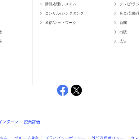
情報処理/システム
テレビ/ラ
コンサル/シンクタンク
音楽/芸能/
通信/ネットワーク
新聞
社
出版
険
広告
等
インターン
授業評価
ちら
グループ規約
プライバシーポリシー
外部送信ポリシー
カス