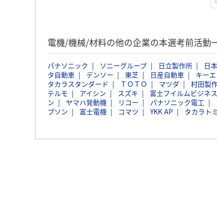
電機/機械/材料の他の企業の本選考前活動
パナソニック
ソニーグループ
日立製作所
日本
タ自動車
デンソー
東芝
日産自動車
キーエ
タカラスタンダード
ＴＯＴＯ
マツダ
村田製
テルモ
アイシン
スズキ
富士フイルムビジネ
ン
ヤマハ発動機
リコー
パナソニック電工
プソン
富士電機
コマツ
YKK AP
タカラト