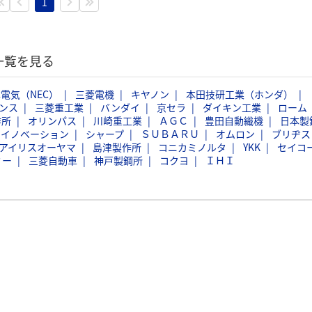
1
一覧を見る
電気（NEC）
三菱電機
キヤノン
本田技研工業（ホンダ）
ンス
三菱重工業
バンダイ
京セラ
ダイキン工業
ローム
作所
オリンパス
川崎重工業
ＡＧＣ
豊田自動織機
日本製
スイノベーション
シャープ
ＳＵＢＡＲＵ
オムロン
ブリヂス
アイリスオーヤマ
島津製作所
コニカミノルタ
YKK
セイコ
ミー
三菱自動車
神戸製鋼所
コクヨ
ＩＨＩ