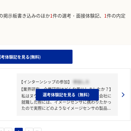
の掲示板書き込みのほか
1
件の選考・面接体験記、
1
件の内定
。
選考体験記を見る(無料)
【インターンシップの参加】
参加した
【業界研究・企業研究はどんな風にしましたか？】
選考体験記を見る（無料）
私はヌヴォトンテクノロジージャパン株式会社に
就職した際には、イメージセンサに携わりたかっ
たので実際にどのようなイメージセンサの製品...