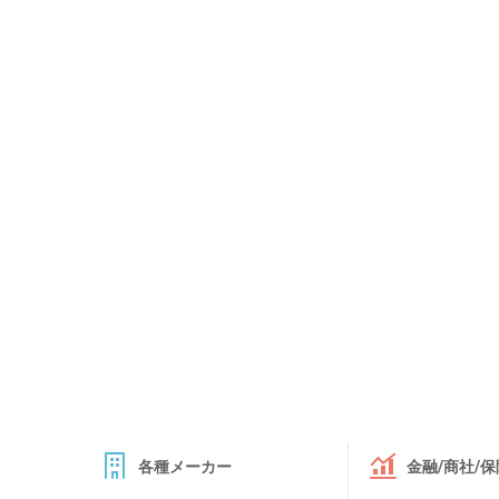
各種メーカー
金融/商社/保