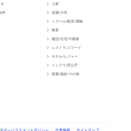
ジオ
人材
制作
流通/小売
トラベル/航空/運輸
教育
建設/住宅/不動産
レストラン/フード
ホテル/レジャー
インフラ/官公庁
医療/福祉/その他
タマーハラスメントポリシー
企業情報
サイトマップ