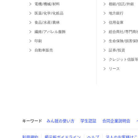
電機/機械/材料
都銀/信託/外銀
医薬/化学/化粧品
地方銀行
食品/水産/農林
信用金庫
繊維/アパレル服飾
総合商社/専門商
印刷
生命保険/損害保
自動車販売
証券/投資
クレジット信販
リース
キーワード
みん就の使い方
学生認証
合同企業説明会
利用規約
掲示板ガイドライン
ヘルプ
法人のお客様はこ