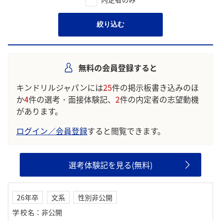
絞り込む
無料の会員登録すると
キンドリルジャパンには
25
件の掲示板書き込みのほ
か
4
件の選考・面接体験記、
2
件の内定者の志望動機
があります。
ログイン／会員登録
すると閲覧できます。
選考体験記を見る(無料)
26年卒
文系
性別非公開
学校名
：
非公開