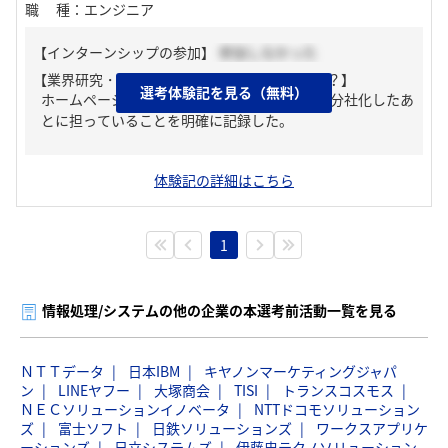
職種
：
エンジニア
【インターンシップの参加】
参加しなかった
【業界研究・企業研究はどんな風にしましたか？】
選考体験記を見る（無料）
ホームページを良く読み込むことで、IBMから分社化したあ
とに担っていることを明確に記録した。
体験記の詳細はこちら
1
情報処理/システムの他の企業の本選考前活動一覧を見る
ＮＴＴデータ
日本IBM
キヤノンマーケティングジャパ
ン
LINEヤフー
大塚商会
TISI
トランスコスモス
ＮＥＣソリューションイノベータ
NTTドコモソリューション
ズ
富士ソフト
日鉄ソリューションズ
ワークスアプリケ
ーションズ
日立システムズ
伊藤忠テクノソリューション