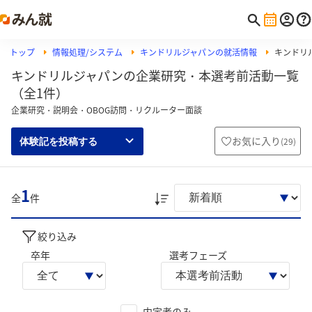
トップ
情報処理/システム
キンドリルジャパンの就活情報
キンドリ
キンドリルジャパンの企業研究・本選考前活動一覧
（全1件）
企業研究・説明会・OBOG訪問・リクルーター面談
お気に入り
(
29
)
体験記を投稿する
1
全
件
絞り込み
卒年
選考フェーズ
内定者のみ