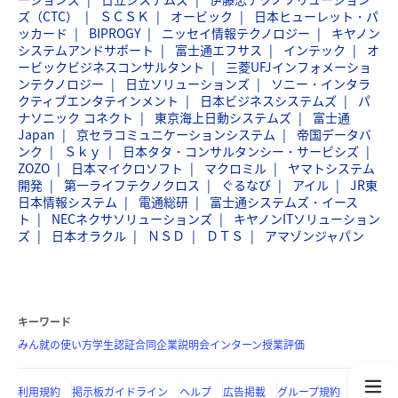
ズ（CTC）
ＳＣＳＫ
オービック
日本ヒューレット・パ
ッカード
BIPROGY
ニッセイ情報テクノロジー
キヤノン
システムアンドサポート
富士通エフサス
インテック
オ
ービックビジネスコンサルタント
三菱UFJインフォメーショ
ンテクノロジー
日立ソリューションズ
ソニー・インタラ
クティブエンタテインメント
日本ビジネスシステムズ
パ
ナソニック コネクト
東京海上日動システムズ
富士通
Japan
京セラコミュニケーションシステム
帝国データバ
ンク
Ｓｋｙ
日本タタ・コンサルタンシー・サービシズ
ZOZO
日本マイクロソフト
マクロミル
ヤマトシステム
開発
第一ライフテクノクロス
ぐるなび
アイル
JR東
日本情報システム
電通総研
富士通システムズ・イース
ト
NECネクサソリューションズ
キヤノンITソリューション
ズ
日本オラクル
ＮＳＤ
ＤＴＳ
アマゾンジャパン
キーワード
みん就の使い方
学生認証
合同企業説明会
インターン
授業評価
利用規約
掲示板ガイドライン
ヘルプ
広告掲載
グループ規約