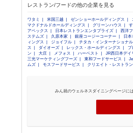
レストラン/フードの他の企業を見る
ワタミ
米国三越
ゼンショーホールディングス
マクドナルドホールディングス
グリーンハウス
す
アペックス
日本レストランエンタプライズ
西洋フ
ステムズ
久原本家
銀座コージーコーナー
日本
ィングス
ジョイフル
チタカ・インターナショナル
ス
ダイオーズ
レックス・ホールディングス
プ
ン
大庄
メフォス
ハーベスト
JR西日本デ
三光マーケティングフーズ
東和フードサービス
Je
ムズ
モスフードサービス
クリエイト・レストラン
みん就のウェルネスダイニングページに