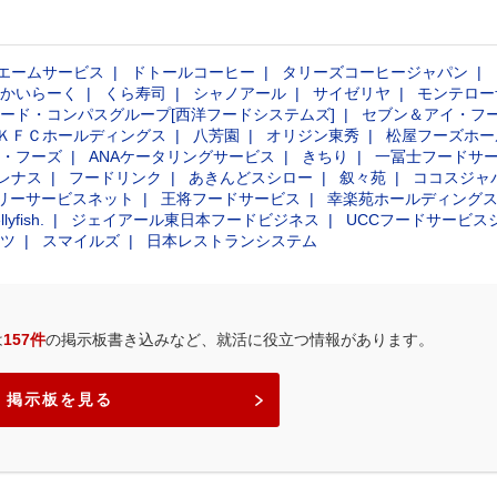
エームサービス
ドトールコーヒー
タリーズコーヒージャパン
かいらーく
くら寿司
シャノアール
サイゼリヤ
モンテロー
ード・コンパスグループ[西洋フードシステムズ]
セブン＆アイ・フ
ＫＦＣホールディングス
八芳園
オリジン東秀
松屋フーズホー
・フーズ
ANAケータリングサービス
きちり
一冨士フードサ
レナス
フードリンク
あきんどスシロー
叙々苑
ココスジャ
イリーサービスネット
王将フードサービス
幸楽苑ホールディング
llyfish.
ジェイアール東日本フードビジネス
UCCフードサービス
ツ
スマイルズ
日本レストランシステム
は
157件
の掲示板書き込みなど、就活に役立つ情報があります。
掲示板を見る