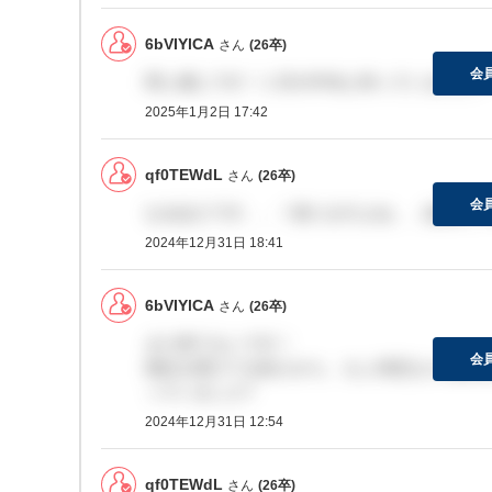
6bVIYlCA
さん
(26卒)
会
同じ感じです！１月の中旬と仰っていました！
2025年1月2日 17:42
qf0TEWdL
さん
(26卒)
会
なるほどです、、！焦りますよね、、結果につ
2024年12月31日 18:41
6bVIYlCA
さん
(26卒)
まだ来てないです！
会
他社を受けてる友人から、もし内定なら1週間
っていました?
2024年12月31日 12:54
qf0TEWdL
さん
(26卒)