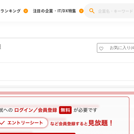
業ランキング
注目の企業・IT/DX特集
注目の企業特集
みんなのIT業界新卒就職人気企業ランキング
みんな
[27卒] 本選考体験記投稿キャンペーン
28卒 注目企業特集
27卒 注目企業特集
みんなのDX企業就職ブランド調査
報
お気に入り
(
4
注目のIT・DX企業特集
28卒 IT・DX企業特集
27卒 IT・DX企業特集
28卒
みんなのIT業界新卒就職人気企業ランキング
みんな
企業研究