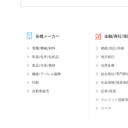
各種メーカー
金融/商社/保
電機/機械/材料
都銀/信託/外銀
医薬/化学/化粧品
地方銀行
食品/水産/農林
信用金庫
繊維/アパレル服飾
総合商社/専門商
印刷
生命保険/損害保
自動車販売
証券/投資
クレジット信販
リース