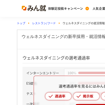
体験記投稿キャンペーン
人気企
トップ
レストラン/フード
ウェルネスダイニングの就活情報
Post
Ranking
PickUp
投稿する
ランキングを見る
注目の企業特集
ウェルネスダイニングの新卒採用・就活情
Vote
ウェルネスダイニングの選考通過率
投票する
動画で知ろう！業界・