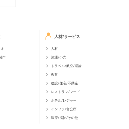
ミ
人材/サービス
ジオ
人材
制作
流通/小売
トラベル/航空/運輸
教育
建設/住宅/不動産
レストラン/フード
ホテル/レジャー
インフラ/官公庁
医療/福祉/その他