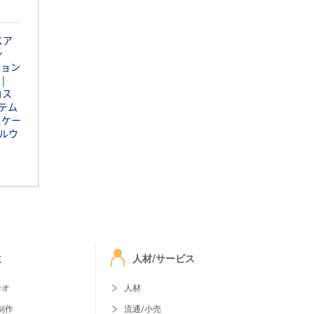
スア
ン
ション
コス
テム
ニケー
ルウ
ミ
人材/サービス
ジオ
人材
制作
流通/小売