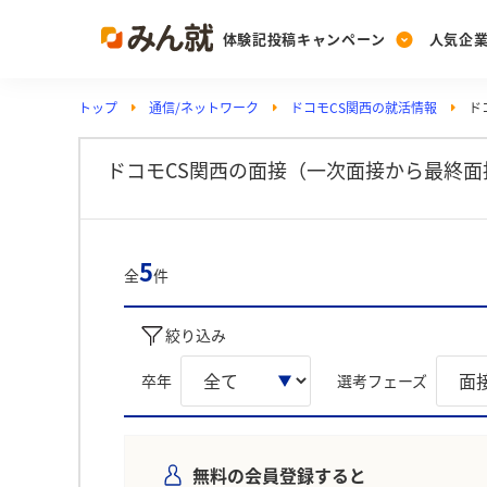
体験記投稿キャンペーン
人気企
トップ
通信/ネットワーク
ドコモCS関西の就活情報
ド
Post
Ranking
PickUp
投稿する
ランキングを見る
注目の企業特集
ドコモCS関西の面接（一次面接から最終面
Vote
5
全
件
投票する
動画で知ろう！業界・
絞り込み
卒年
選考フェーズ
無料の会員登録すると