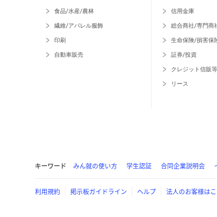
食品/水産/農林
信用金庫
繊維/アパレル服飾
総合商社/専門商
印刷
生命保険/損害保
自動車販売
証券/投資
クレジット信販
リース
キーワード
みん就の使い方
学生認証
合同企業説明会
利用規約
掲示板ガイドライン
ヘルプ
法人のお客様はこ