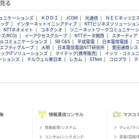
見る
ミュニケーションズ
ＫＤＤＩ
JCOM
光通信
ＮＥＣネッツエ
ラッグ
インターネットイニシアティブ
NTTビジネスソリューショ
NTTネオメイト
コネクシオ
ソニーネットワークコミュニケー
(RCO)
イーアクセスグループ
NTTデータ関西
スターティア
ルコミュニケーションズ
SB C&S
平成電電
日本電信電話
エフティグループ
大明
日本電信電話NTT研究所
豊田通商シス
ックITソリューションズ
マイテック[携帯販売]
イッツ・コミュ
ケーションズ
テルウェル東日本
レカム
STNet
コロプラ
テ
険
情報通信コンサル
マスコ
情報処理/システム
テレビ/ラ
コンサル/シンクタンク
音楽/芸能/