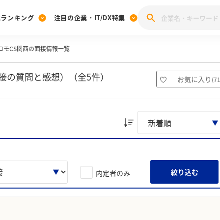
業ランキング
注目の企業・IT/DX特集
コモCS関西の面接情報一覧
注目の企業特集
みんなのIT業界新卒就職人気企業ランキング
みんな
[27卒] 本選考体験記投稿キャンペーン
28卒 注目企業特集
27卒 注目企業特集
みんなのDX企業就職ブランド調査
接の質問と感想）（全5件）
お気に入り
(
7
注目のIT・DX企業特集
28卒 IT・DX企業特集
27卒 IT・DX企業特集
28卒
みんなのIT業界新卒就職人気企業ランキング
みんな
企業研究
絞り込む
内定者のみ