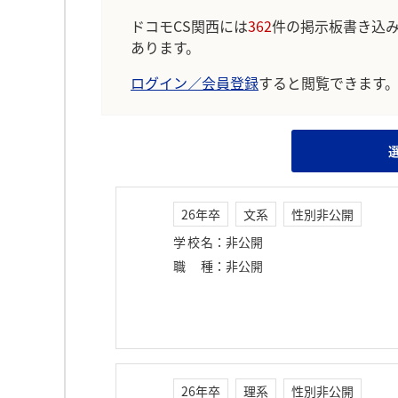
ドコモCS関西には
362
件の掲示板書き込
あります。
ログイン／会員登録
すると閲覧できます
26年卒
文系
性別非公開
学校名
：
非公開
職種
：
非公開
26年卒
理系
性別非公開