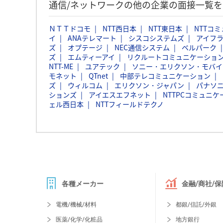
通信/ネットワークの他の企業の面接一覧を
ＮＴＴドコモ
NTT西日本
NTT東日本
NTTコ
イ
ANAテレマート
シスコシステムズ
アイフ
ズ
オプテージ
NEC通信システム
ベルパーク
ズ
エムティーアイ
リクルートコミュニケーションズ
NTT-ME
ユアテック
ソニー・エリクソン・モバイ
モネット
QTnet
中部テレコミュニケーション
ズ
ウィルコム
エリクソン・ジャパン
パナソニ
ションズ
アイエスエフネット
NTTPCコミュニ
ェル西日本
NTTフィールドテクノ
各種メーカー
金融/商社/保
電機/機械/材料
都銀/信託/外銀
医薬/化学/化粧品
地方銀行