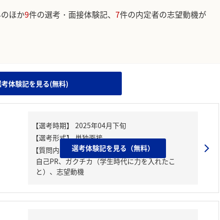
みのほか
9
件の選考・面接体験記、
7
件の内定者の志望動機が
。
選考体験記を見る(無料)
選考体験記を見る（無料）
【質問内容・課題】
自己PR、ガクチカ（学生時代に力を入れたこ
と）、志望動機