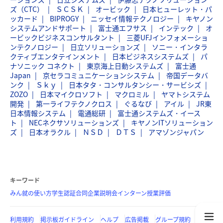
ズ（CTC）
ＳＣＳＫ
オービック
日本ヒューレット・パ
ッカード
BIPROGY
ニッセイ情報テクノロジー
キヤノン
システムアンドサポート
富士通エフサス
インテック
オ
ービックビジネスコンサルタント
三菱UFJインフォメーショ
ンテクノロジー
日立ソリューションズ
ソニー・インタラ
クティブエンタテインメント
日本ビジネスシステムズ
パ
ナソニック コネクト
東京海上日動システムズ
富士通
Japan
京セラコミュニケーションシステム
帝国データバ
ンク
Ｓｋｙ
日本タタ・コンサルタンシー・サービシズ
ZOZO
日本マイクロソフト
マクロミル
ヤマトシステム
開発
第一ライフテクノクロス
ぐるなび
アイル
JR東
日本情報システム
電通総研
富士通システムズ・イース
ト
NECネクサソリューションズ
キヤノンITソリューション
ズ
日本オラクル
ＮＳＤ
ＤＴＳ
アマゾンジャパン
キーワード
みん就の使い方
学生認証
合同企業説明会
インターン
授業評価
利用規約
掲示板ガイドライン
ヘルプ
広告掲載
グループ規約