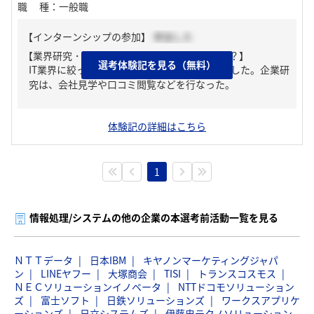
職種
：
一般職
【インターンシップの参加】
参加した
【業界研究・企業研究はどんな風にしましたか？】
選考体験記を見る（無料）
IT業界に絞った合同説明会(オンライン)に参加した。企業研
究は、会社見学や口コミ閲覧などを行なった。
体験記の詳細はこちら
1
情報処理/システムの他の企業の本選考前活動一覧を見る
ＮＴＴデータ
日本IBM
キヤノンマーケティングジャパ
ン
LINEヤフー
大塚商会
TISI
トランスコスモス
ＮＥＣソリューションイノベータ
NTTドコモソリューション
ズ
富士ソフト
日鉄ソリューションズ
ワークスアプリケ
ーションズ
日立システムズ
伊藤忠テクノソリューション