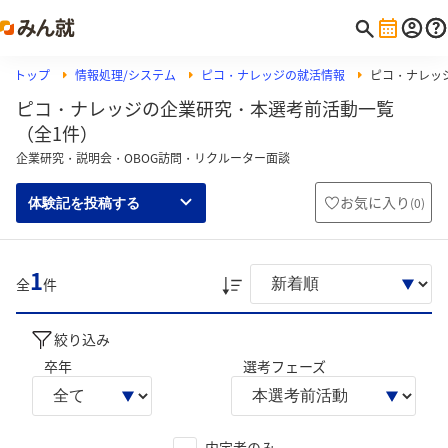
トップ
情報処理/システム
ピコ・ナレッジの就活情報
ピコ・ナレッ
ピコ・ナレッジの企業研究・本選考前活動一覧
（全1件）
企業研究・説明会・OBOG訪問・リクルーター面談
お気に入り
(
0
)
体験記を投稿する
1
全
件
絞り込み
卒年
選考フェーズ
内定者のみ