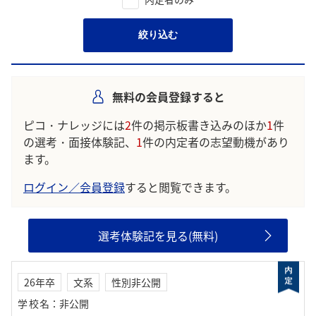
絞り込む
無料の会員登録すると
ピコ・ナレッジには
2
件の掲示板書き込みのほか
1
件
の選考・面接体験記、
1
件の内定者の志望動機があり
ます。
ログイン／会員登録
すると閲覧できます。
選考体験記を見る(無料)
26年卒
文系
性別非公開
学校名
：
非公開