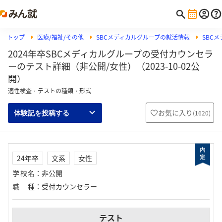
トップ
医療/福祉/その他
SBCメディカルグループの就活情報
SBC
2024年卒SBCメディカルグループの受付カウンセラ
ーのテスト詳細（非公開/女性）（2023-10-02公
開）
適性検査・テストの種類・形式
お気に入り
(
1620
)
体験記を投稿する
24年卒
文系
女性
学校名
：
非公開
職種
：
受付カウンセラー
テスト