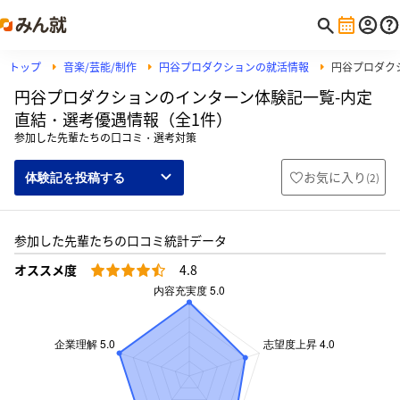
トップ
音楽/芸能/制作
円谷プロダクションの就活情報
円谷プロダク
円谷プロダクションのインターン体験記一覧-内定
直結・選考優遇情報（全1件）
参加した先輩たちの口コミ・選考対策
お気に入り
(
2
)
体験記を投稿する
参加した先輩たちの口コミ統計データ
オススメ度
4.8