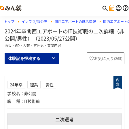
トップ
インフラ/官公庁
関西エアポートの就活情報
関西エアポート
2024年卒関西エアポートのIT技術職の二次詳細（非
公開/男性）（2023/05/27公開）
面接・GD・人数・雰囲気・質問内容
お気に入り
(
265
)
体験記を投稿する
24年卒
理系
男性
学校名
：
非公開
職種
：
IT技術職
二次選考