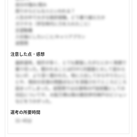
自分の強み/弱み
周りからどんな人といわれる？
人生の中で大きな挫折経験。どう乗り越えたか
ガクチカ（学生時代に力を入れたこと）
志望動機
入社後にしたいこと/キャリアプラン
逆質問
注意した点・感想
最終選考。相手が多く、とても緊張したがとにかく笑顔で
乗り切った。聞かれることはESや1次面接と大して変わら
ないが、より深く聞かれた。特に入社してからやりたいこ
とや、現状の空港の問題点などを深堀されてところどころ
詰まってしまった。逆質問では災害時のIT技術職としての
対応についてや、大阪万博以降の関空伊丹神戸のビジョン
などをうかがった。
選考の所要時間
31~45分