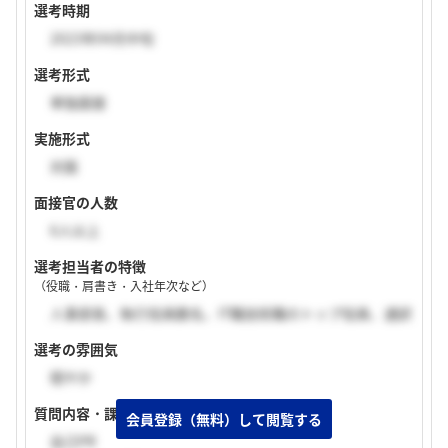
選考時期
2023年04月中旬
選考形式
単独面接
実施形式
対面
面接官の人数
6人以上
選考担当者の特徴
（役職・肩書き・入社年次など）
人事部長、執行役員数名、IT職技術職のトップ役員、通訳
選考の雰囲気
穏やか
質問内容・課題
自己PR