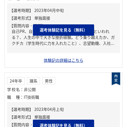
【質問内容・課題】
選考体験記を見る（無料）
自己PR、自分の強み/弱み、周りからどんな人といわれ
る？、人生の中で大きな挫折経験。どう乗り越えたか、ガ
クチカ（学生時代に力を入れたこと）、志望動機、入社...
体験記の詳細はこちら
24年卒
理系
男性
学校名
：
非公開
職種
：
IT技術職
【質問内容・課題】
選考体験記を見る（無料）