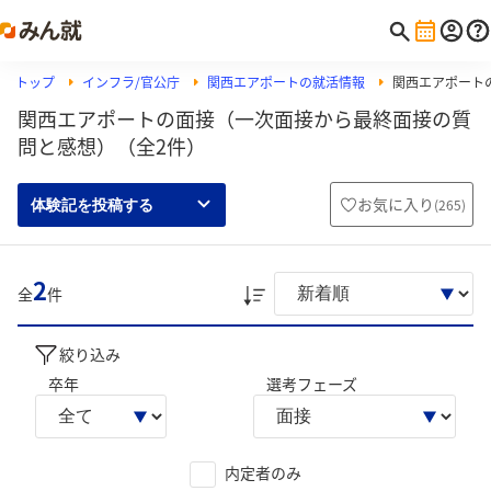
トップ
インフラ/官公庁
関西エアポートの就活情報
関西エアポート
関西エアポートの面接（一次面接から最終面接の質
問と感想）（全2件）
お気に入り
(
265
)
体験記を投稿する
2
全
件
絞り込み
卒年
選考フェーズ
内定者のみ