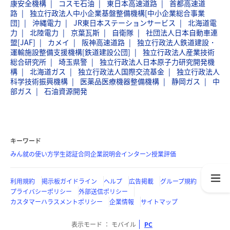
康安全機構
コスモ石油
東日本高速道路
首都高速道
路
独立行政法人中小企業基盤整備機構[中小企業総合事業
団]
沖縄電力
JR東日本ステーションサービス
北海道電
力
北陸電力
京葉瓦斯
自衛隊
社団法人日本自動車連
盟[JAF]
カメイ
阪神高速道路
独立行政法人鉄道建設・
運輸施設整備支援機構[鉄道建設公団]
独立行政法人産業技術
総合研究所
埼玉県警
独立行政法人日本原子力研究開発機
構
北海道ガス
独立行政法人国際交流基金
独立行政法人
科学技術振興機構
医薬品医療機器整備機構
静岡ガス
中
部ガス
石油資源開発
キーワード
みん就の使い方
学生認証
合同企業説明会
インターン
授業評価
利用規約
掲示板ガイドライン
ヘルプ
広告掲載
グループ規約
プライバシーポリシー
外部送信ポリシー
カスタマーハラスメントポリシー
企業情報
サイトマップ
表示モード
モバイル
PC