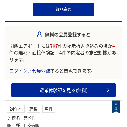
絞り込む
無料の会員登録すると
関西エアポートには
707
件の掲示板書き込みのほか
4
件の選考・面接体験記、
4
件の内定者の志望動機があ
ります。
ログイン／会員登録
すると閲覧できます。
選考体験記を見る(無料)
24年卒
理系
男性
学校名
：
非公開
職種
：
IT技術職