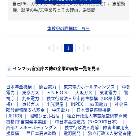
自己PR、ガクチカ（学生時代に力を入れたこと）、志望動
機、就活の軸/志望業界とその理由、逆質問
体験記の詳細はこちら
1
インフラ/官公庁の他の企業の面接一覧を見る
日本年金機構
関西電力
東京電力ホールディングス
中部
電力
東京ガス
ＥＮＥＯＳ
大阪ガス
東北電力
警
視庁
九州電力
独立行政法人都市再生機構（UR都市機
構）
東邦ガス
出光興産
INPEX
四国電力
社会保
険診療報酬支払基金
中国電力
日本貿易振興機構
[JETRO]
昭和シェル石油
独立行政法人宇宙航空研究開発
機構[宇宙開発事業団]
中日本高速道路（NEXCO中日本）
西部ガスホールディングス
独立行政法人高齢・障害者雇用支
援機構
西日本高速道路
電源開発
独立行政法人労働者健