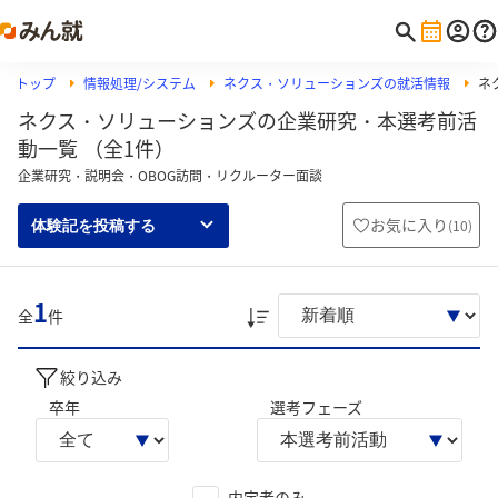
トップ
情報処理/システム
ネクス・ソリューションズの就活情報
ネ
ネクス・ソリューションズの企業研究・本選考前活
動一覧 （全1件）
企業研究・説明会・OBOG訪問・リクルーター面談
お気に入り
(
10
)
体験記を投稿する
1
全
件
絞り込み
卒年
選考フェーズ
内定者のみ