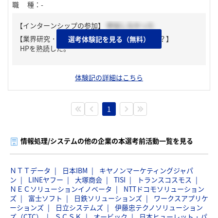
職種
：
-
【インターンシップの参加】
参加しなかった
【業界研究・企業研究はどんな風にしましたか？】
選考体験記を見る（無料）
HPを熟読した。
体験記の詳細はこちら
1
情報処理/システムの他の企業の本選考前活動一覧を見る
ＮＴＴデータ
日本IBM
キヤノンマーケティングジャパ
ン
LINEヤフー
大塚商会
TISI
トランスコスモス
ＮＥＣソリューションイノベータ
NTTドコモソリューション
ズ
富士ソフト
日鉄ソリューションズ
ワークスアプリケ
ーションズ
日立システムズ
伊藤忠テクノソリューション
ズ（CTC）
ＳＣＳＫ
オービック
日本ヒューレット・パ