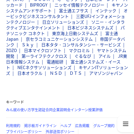
ッカード
BIPROGY
ニッセイ情報テクノロジー
キヤノン
システムアンドサポート
富士通エフサス
インテック
オ
ービックビジネスコンサルタント
三菱UFJインフォメーショ
ンテクノロジー
日立ソリューションズ
ソニー・インタラ
クティブエンタテインメント
日本ビジネスシステムズ
パ
ナソニック コネクト
東京海上日動システムズ
富士通
Japan
京セラコミュニケーションシステム
帝国データバ
ンク
Ｓｋｙ
日本タタ・コンサルタンシー・サービシズ
ZOZO
日本マイクロソフト
マクロミル
ヤマトシステム
開発
第一ライフテクノクロス
ぐるなび
アイル
JR東
日本情報システム
電通総研
富士通システムズ・イース
ト
NECネクサソリューションズ
キヤノンITソリューション
ズ
日本オラクル
ＮＳＤ
ＤＴＳ
アマゾンジャパン
キーワード
みん就の使い方
学生認証
合同企業説明会
インターン
授業評価
利用規約
掲示板ガイドライン
ヘルプ
広告掲載
グループ規約
プライバシーポリシー
外部送信ポリシー