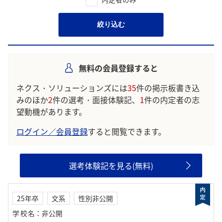
絞り込む
無料の会員登録すると
ネクス・ソリューションズには
35
件の掲示板書き込
みのほか
2
件の選考・面接体験記、
1
件の内定者の志
望動機があります。
ログイン／会員登録
すると閲覧できます。
選考体験記を見る(無料)
25年卒
文系
性別非公開
学校名
：
非公開